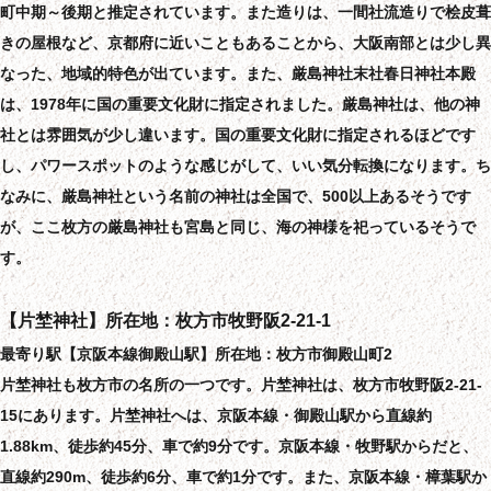
町中期～後期と推定されています。また造りは、一間社流造りで桧皮葺
きの屋根など、京都府に近いこともあることから、大阪南部とは少し異
なった、地域的特色が出ています。また、厳島神社末社春日神社本殿
は、1978年に国の重要文化財に指定されました。厳島神社は、他の神
社とは雰囲気が少し違います。国の重要文化財に指定されるほどです
し、パワースポットのような感じがして、いい気分転換になります。ち
なみに、厳島神社という名前の神社は全国で、500以上あるそうです
が、ここ枚方の厳島神社も宮島と同じ、海の神様を祀っているそうで
す。
【片埜神社】所在地：枚方市牧野阪2-21-1
最寄り駅【京阪本線御殿山駅】所在地：枚方市御殿山町2
片埜神社も枚方市の名所の一つです。片埜神社は、枚方市牧野阪2-21-
15にあります。片埜神社へは、京阪本線・御殿山駅から直線約
1.88km、徒歩約45分、車で約9分です。京阪本線・牧野駅からだと、
直線約290m、徒歩約6分、車で約1分です。また、京阪本線・樟葉駅か