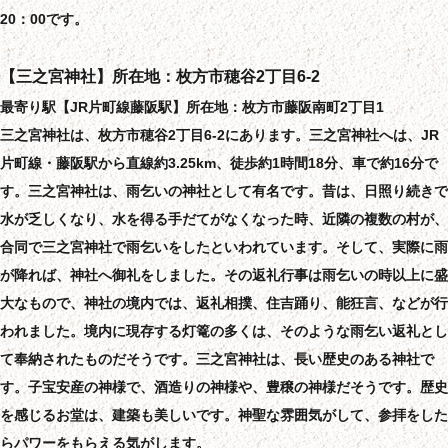
20：00です。
【三之宮神社】所在地：枚方市穂谷2丁目6-2
最寄り駅【JR片町線藤阪駅】所在地：枚方市藤阪南町2丁目1
三之宮神社は、枚方市穂谷2丁目6-2にあります。三之宮神社へは、JR
片町線・藤阪駅から直線約3.25km、徒歩約1時間18分、車で約16分で
す。三之宮神社は、雨乞いの神社として有名です。昔は、日照り続きで
水が乏しくなり、水を得る手だてがなくなった時、近隣の複数の村が、
合同で三之宮神社で雨乞いをしたといわれています。そして、実際に雨
が降れば、神社へ御礼をしました。その返礼行事は雨乞いの時以上に盛
大なもので、神社の境内では、返礼相撲、住吉踊り、能狂言、などが行
われました。境内に現存する灯篭の多くは、そのような雨乞い返礼とし
て奉納されたものだそうです。三之宮神社は、長い歴史のある神社で
す。子宝安産の神様で、酒造りの神様や、豊穣の神様だそうです。歴史
を感じるお堂は、建築も美しいです。神聖な雰囲気がして、参拝をした
らパワーをもらえる気がします。