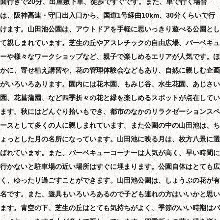
面行きで20分、出屋敷下車、徒歩ですぐです。また、車で行く場合
は、阪神高速・守口出入口から、国道1号経由10km、30分くらいで行
けます。山田池公園は、アウトドアを手軽に思いっきり遊べる公園とし
て親しまれています。芝生の丘やアスレチックの自由広場、バーベキュ
ーや様々なワークショップなど、親子で楽しめるエリアが人気です。ほ
かに、寄せ植え講習や、花の管理体験会などもあり、自然に親しむ企画
がいろいろあります。園内には花木園、もみじ谷、水生花園、あじさい
園、花菖蒲園、など四季折々の花と緑を楽しめるスポットが点在してい
ます。秋にはどんぐり拾いもでき、都市のなかのリラクゼーションスペ
ースとして多くの人に親しまれています。また公園の中の山田池は、ち
ょっとした月の名所になっています。山田池に映る月は、枚方八景に選
ばれています。また、バーベキューコーナーは人気が高く、早い時間に
行かないと駐車場の近い場所はすぐに埋まります。公園自体はとても広
く、ゆったり過ごすことができます。山田池公園は、しょうぶの花が有
名です。また、遊具もいろいろあるので子ども連れの方はいいかと思い
ます。青空の下、芝生の丘はとても気持ちがよく、季節のいい時期はバ