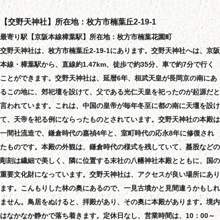
【交野天神社】所在地：枚方市楠葉丘2-19-1
最寄り駅【京阪本線樟葉駅】所在地：枚方市楠葉花園町
交野天神社は、枚方市楠葉丘2-19-1にあります。交野天神社へは、京阪
本線・樟葉駅から、直線約1.47km、徒歩で約35分、車で約7分で行く
ことができます。交野天神社は、延暦6年、桓武天皇が長岡京の南にあ
るこの地に、郊祀壇を設けて、父である光仁天皇を祀ったのが起源だと
言われています。これは、中国の皇帝が毎年冬至に都の南に天壇を設け
て、天帝を祀る例にならったものとされています。交野天神社の本殿は
一間社流造で、鎌倉時代の嘉禎4年と、室町時代の応永8年に修復され
たものです。本殿の外観は、鎌倉時代の様式を残していて、蟇股などの
彫刻は繊細で美しく、隣に位置する末社の八幡神社本殿とともに、国の
重要文化財になっています。交野天神社は、アクセスが良い場所にあり
ます。こんもりした林の奥にあるので、一見古墳かと見間違うかもしれ
ません。鳥居をぬけると、拝殿があり、その奥に本殿があります。境内
はなかなか静かで落ち着きます。定休日なし、営業時間は、10：00～