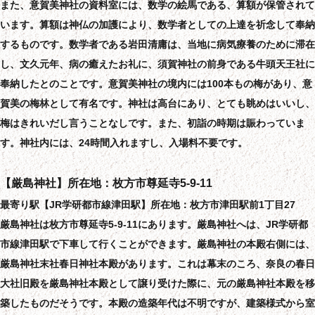
また、意賀美神社の資料室には、数学の絵馬である、算額が保管されて
います。算額は神仏の加護により、数学者としての上達を祈念して奉納
するものです。数学者である岩田清庸は、当地に病気療養のために滞在
し、文久元年、病の癒えたお礼に、須賀神社の前身である牛頭天王社に
奉納したとのことです。意賀美神社の境内には100本もの梅があり、意
賀美の梅林として有名です。神社は高台にあり、とても眺めはいいし、
梅はきれいだし言うことなしです。また、初詣の時期は賑わっていま
す。神社内には、24時間入れますし、入場料不要です。
【厳島神社】所在地：枚方市尊延寺5-9-11
最寄り駅【JR学研都市線津田駅】所在地：枚方市津田駅前1丁目27
厳島神社は枚方市尊延寺5-9-11にあります。厳島神社へは、JR学研都
市線津田駅で下車して行くことができます。厳島神社の本殿右側には、
厳島神社末社春日神社本殿があります。これは幕末のころ、奈良の春日
大社旧殿を厳島神社本殿として譲り受けた際に、元の厳島神社本殿を移
築したものだそうです。本殿の造築年代は不明ですが、建築様式から室