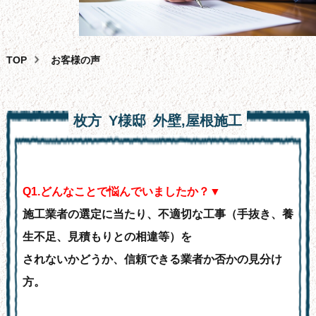
外壁塗装
屋根塗装・葺き替え・カバー工法
雨漏り・バルコニー・ベランダ防水工事
TOP
お客様の声
その
他
サービス
助成
金
相談
枚方
Y様邸
外壁,屋根
施工
スタッフ
紹
介
よくある
質
問
Q
1.どんなことで悩んでいましたか？▼
会
社
概要
施工業者の選定に当たり、不適切な工事（手抜き、養
問合せ
フォーム
生不足、見積もりとの相違等）を
サイ
ト
マップ
されないかどうか、信頼できる業者か否かの見分け
お
知
らせ・
ブログ
方。