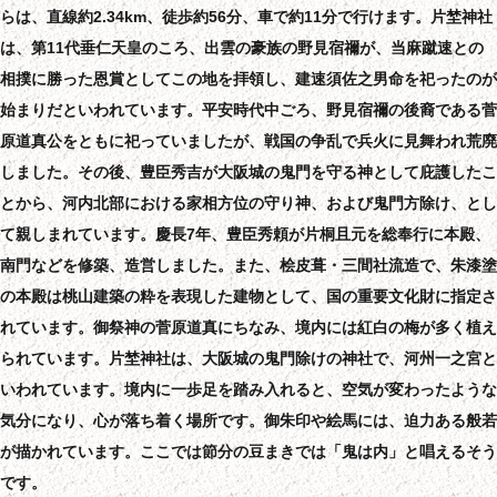
らは、直線約2.34km、徒歩約56分、車で約11分で行けます。片埜神社
は、第11代垂仁天皇のころ、出雲の豪族の野見宿禰が、当麻蹴速との
相撲に勝った恩賞としてこの地を拝領し、建速須佐之男命を祀ったのが
始まりだといわれています。平安時代中ごろ、野見宿禰の後裔である菅
原道真公をともに祀っていましたが、戦国の争乱で兵火に見舞われ荒廃
しました。その後、豊臣秀吉が大阪城の鬼門を守る神として庇護したこ
とから、河内北部における家相方位の守り神、および鬼門方除け、とし
て親しまれています。慶長7年、豊臣秀頼が片桐且元を総奉行に本殿、
南門などを修築、造営しました。また、桧皮葺・三間社流造で、朱漆塗
の本殿は桃山建築の粋を表現した建物として、国の重要文化財に指定さ
れています。御祭神の菅原道真にちなみ、境内には紅白の梅が多く植え
られています。片埜神社は、大阪城の鬼門除けの神社で、河州一之宮と
いわれています。境内に一歩足を踏み入れると、空気が変わったような
気分になり、心が落ち着く場所です。御朱印や絵馬には、迫力ある般若
が描かれています。ここでは節分の豆まきでは「鬼は内」と唱えるそう
です。