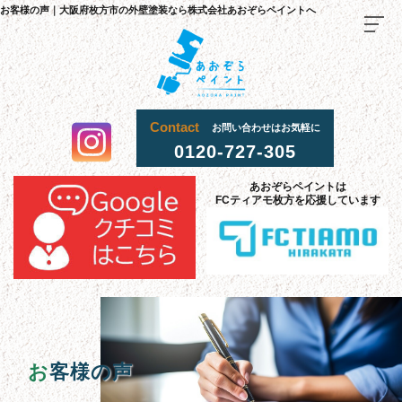
お客様の声｜大阪府枚方市の外壁塗装なら株式会社あおぞらペイントへ
Contact
お問い合わせはお気軽に
0120-727-305
TOP
あおぞらペイントは
FCティアモ枚方を応援しています
料金
・
施
工
流
までの
れ
当社
選
理由
が
ばれる
施工
事
例
お客様
声
の
採用
情報
お
客様の声