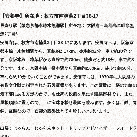
【安養寺】所在地：枚方市南楠葉2丁目38-17
最寄り駅【阪急京都本線水無瀬駅】所在地： 大阪府三島郡島本町水無
瀬2丁目5
安養寺は、枚方市南楠葉2丁目38-17にあります。安養寺へは、阪急京
都本線・水無瀬駅から、直線約2.17km、徒歩約52分、車で約10分で
す。京阪本線・樟葉駅から直線で約780m、徒歩だと約18分、車で約3
分です。また、京阪本線・橋本駅から直線約2.09km、徒歩で約50分、
車なら約10分でいくことができます。安養寺には、1970年に大阪府の
有形文化財に指定された石製露盤があります。この露盤は、塔の九輪の
最下部にある方形の台で、雨仕舞の役割を果たす建築部材です。また、
屋根頂部に置くので、上に宝珠を載せ装飾も兼ねます。多くは、鉄、青
銅、瓦製なので、石製の露盤はとても珍しいと思います。
出展：じゃらん・じゃらんネット・トリップアドバイザー・フォートラ
ベル