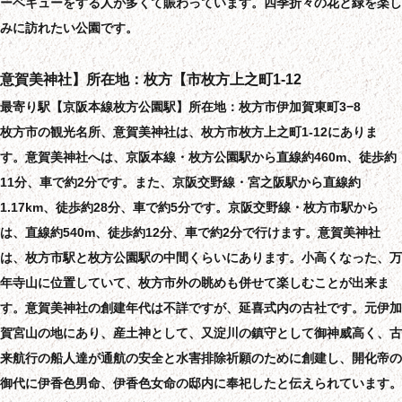
ーベキューをする人が多くて賑わっています。四季折々の花と緑を楽し
みに訪れたい公園です。
意賀美神社】所在地：枚方【市枚方上之町1-12
最寄り駅【京阪本線枚方公園駅】所在地：枚方市伊加賀東町3−8
枚方市の観光名所、意賀美神社は、枚方市枚方上之町1-12にありま
す。意賀美神社へは、京阪本線・枚方公園駅から直線約460m、徒歩約
11分、車で約2分です。また、京阪交野線・宮之阪駅から直線約
1.17km、徒歩約28分、車で約5分です。京阪交野線・枚方市駅から
は、直線約540m、徒歩約12分、車で約2分で行けます。意賀美神社
は、枚方市駅と枚方公園駅の中間くらいにあります。小高くなった、万
年寺山に位置していて、枚方市外の眺めも併せて楽しむことが出来ま
す。意賀美神社の創建年代は不詳ですが、延喜式内の古社です。元伊加
賀宮山の地にあり、産土神として、又淀川の鎮守として御神威高く、古
来航行の船人達が通航の安全と水害排除祈願のために創建し、開化帝の
御代に伊香色男命、伊香色女命の邸内に奉祀したと伝えられています。