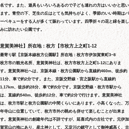
名です。また、遊具もいろいろあるので子ども連れの方はいいかと思い
ます。青空の下、芝生の丘はとても気持ちがよく、季節のいい時期はバ
ーベキューをする人が多くて賑わっています。四季折々の花と緑を楽し
みに訪れたい公園です。
意賀美神社】所在地：枚方【市枚方上之町1-12
最寄り駅【京阪本線枚方公園駅】所在地：枚方市伊加賀東町3−8
枚方市の観光名所、意賀美神社は、枚方市枚方上之町1-12にありま
す。意賀美神社へは、京阪本線・枚方公園駅から直線約460m、徒歩約
11分、車で約2分です。また、京阪交野線・宮之阪駅から直線約
1.17km、徒歩約28分、車で約5分です。京阪交野線・枚方市駅から
は、直線約540m、徒歩約12分、車で約2分で行けます。意賀美神社
は、枚方市駅と枚方公園駅の中間くらいにあります。小高くなった、万
年寺山に位置していて、枚方市外の眺めも併せて楽しむことが出来ま
す。意賀美神社の創建年代は不詳ですが、延喜式内の古社です。元伊加
賀宮山の地にあり、産土神として、又淀川の鎮守として御神威高く、古