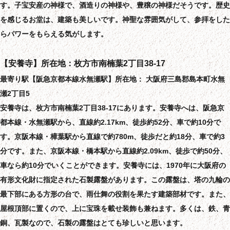
す。子宝安産の神様で、酒造りの神様や、豊穣の神様だそうです。歴史
を感じるお堂は、建築も美しいです。神聖な雰囲気がして、参拝をした
らパワーをもらえる気がします。
【安養寺】所在地：枚方市南楠葉2丁目38-17
最寄り駅【阪急京都本線水無瀬駅】所在地： 大阪府三島郡島本町水無
瀬2丁目5
安養寺は、枚方市南楠葉2丁目38-17にあります。安養寺へは、阪急京
都本線・水無瀬駅から、直線約2.17km、徒歩約52分、車で約10分で
す。京阪本線・樟葉駅から直線で約780m、徒歩だと約18分、車で約3
分です。また、京阪本線・橋本駅から直線約2.09km、徒歩で約50分、
車なら約10分でいくことができます。安養寺には、1970年に大阪府の
有形文化財に指定された石製露盤があります。この露盤は、塔の九輪の
最下部にある方形の台で、雨仕舞の役割を果たす建築部材です。また、
屋根頂部に置くので、上に宝珠を載せ装飾も兼ねます。多くは、鉄、青
銅、瓦製なので、石製の露盤はとても珍しいと思います。