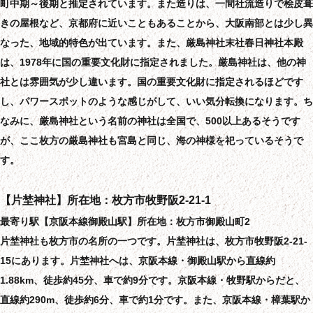
町中期～後期と推定されています。また造りは、一間社流造りで桧皮葺
きの屋根など、京都府に近いこともあることから、大阪南部とは少し異
なった、地域的特色が出ています。また、厳島神社末社春日神社本殿
は、1978年に国の重要文化財に指定されました。厳島神社は、他の神
社とは雰囲気が少し違います。国の重要文化財に指定されるほどです
し、パワースポットのような感じがして、いい気分転換になります。ち
なみに、厳島神社という名前の神社は全国で、500以上あるそうです
が、ここ枚方の厳島神社も宮島と同じ、海の神様を祀っているそうで
す。
【片埜神社】所在地：枚方市牧野阪2-21-1
最寄り駅【京阪本線御殿山駅】所在地：枚方市御殿山町2
片埜神社も枚方市の名所の一つです。片埜神社は、枚方市牧野阪2-21-
15にあります。片埜神社へは、京阪本線・御殿山駅から直線約
1.88km、徒歩約45分、車で約9分です。京阪本線・牧野駅からだと、
直線約290m、徒歩約6分、車で約1分です。また、京阪本線・樟葉駅か