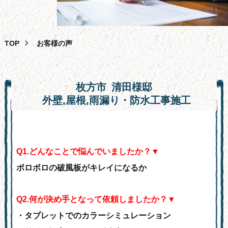
外壁塗装
屋根塗装・葺き替え・カバー工法
雨漏り・バルコニー・ベランダ防水工事
TOP
お客様の声
その
他
サービス
助成
金
相談
枚方市
清田様邸
スタッフ
紹
介
外壁,屋根,雨漏り・防水工事
施工
よくある
質
問
会
社
概要
Q
1.どんなことで悩んでいましたか？▼
問合せ
フォーム
ボロボロの破風板がキレイになるか
サイ
ト
マップ
Q
2.何が決め手となって依頼しましたか？▼
お
知
らせ・
ブログ
・タブレットでのカラーシミュレーション