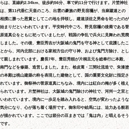
らは、直線約2.34km、徒歩約56分、車で約11分で行けます。片埜神社
は、第11代垂仁天皇のころ、出雲の豪族の野見宿禰が、当麻蹴速との
相撲に勝った恩賞としてこの地を拝領し、建速須佐之男命を祀ったのが
始まりだといわれています。平安時代中ごろ、野見宿禰の後裔である菅
原道真公をともに祀っていましたが、戦国の争乱で兵火に見舞われ荒廃
しました。その後、豊臣秀吉が大阪城の鬼門を守る神として庇護したこ
とから、河内北部における家相方位の守り神、および鬼門方除け、とし
て親しまれています。慶長7年、豊臣秀頼が片桐且元を総奉行に本殿、
南門などを修築、造営しました。また、桧皮葺・三間社流造で、朱漆塗
の本殿は桃山建築の粋を表現した建物として、国の重要文化財に指定さ
れています。御祭神の菅原道真にちなみ、境内には紅白の梅が多く植え
られています。片埜神社は、大阪城の鬼門除けの神社で、河州一之宮と
いわれています。境内に一歩足を踏み入れると、空気が変わったような
気分になり、心が落ち着く場所です。御朱印や絵馬には、迫力ある般若
が描かれています。ここでは節分の豆まきでは「鬼は内」と唱えるそう
です。