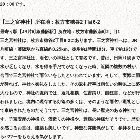
20：00です。
【三之宮神社】所在地：枚方市穂谷2丁目6-2
最寄り駅【JR片町線藤阪駅】所在地：枚方市藤阪南町2丁目1
三之宮神社は、枚方市穂谷2丁目6-2にあります。三之宮神社へは、JR
片町線・藤阪駅から直線約3.25km、徒歩約1時間18分、車で約16分で
す。三之宮神社は、雨乞いの神社として有名です。昔は、日照り続きで
水が乏しくなり、水を得る手だてがなくなった時、近隣の複数の村が、
合同で三之宮神社で雨乞いをしたといわれています。そして、実際に雨
が降れば、神社へ御礼をしました。その返礼行事は雨乞いの時以上に盛
大なもので、神社の境内では、返礼相撲、住吉踊り、能狂言、などが行
われました。境内に現存する灯篭の多くは、そのような雨乞い返礼とし
て奉納されたものだそうです。三之宮神社は、長い歴史のある神社で
す。子宝安産の神様で、酒造りの神様や、豊穣の神様だそうです。歴史
を感じるお堂は、建築も美しいです。神聖な雰囲気がして、参拝をした
らパワーをもらえる気がします。