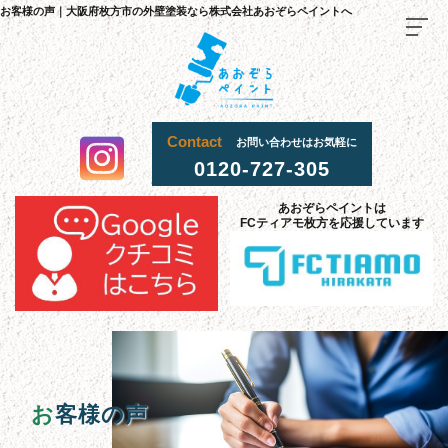
お客様の声｜大阪府枚方市の外壁塗装なら株式会社あおぞらペイントへ
Contact
お問い合わせはお気軽に
0120-727-305
TOP
あおぞらペイントは
FCティアモ枚方を応援しています
料金
・
施
工
流
までの
れ
当社
選
理由
が
ばれる
施工
事
例
お客様
声
の
採用
情報
お
客様の声