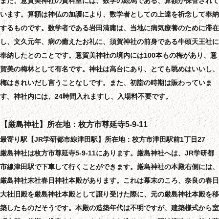
また、意賀美神社の資料室には、数学の絵馬である、算額が保管されて
います。算額は神仏の加護により、数学者としての上達を祈念して奉納
するものです。数学者である岩田清庸は、当地に病気療養のために滞在
し、文久元年、病の癒えたお礼に、須賀神社の前身である牛頭天王社に
奉納したとのことです。意賀美神社の境内には100本もの梅があり、意
賀美の梅林として有名です。神社は高台にあり、とても眺めはいいし、
梅はきれいだし言うことなしです。また、初詣の時期は賑わっていま
す。神社内には、24時間入れますし、入場料不要です。
【厳島神社】所在地：枚方市尊延寺5-9-11
最寄り駅【JR学研都市線津田駅】所在地：枚方市津田駅前1丁目27
厳島神社は枚方市尊延寺5-9-11にあります。厳島神社へは、JR学研都
市線津田駅で下車して行くことができます。厳島神社の本殿右側には、
厳島神社末社春日神社本殿があります。これは幕末のころ、奈良の春日
大社旧殿を厳島神社本殿として譲り受けた際に、元の厳島神社本殿を移
築したものだそうです。本殿の造築年代は不明ですが、建築様式から室