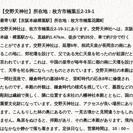
【交野天神社】所在地：枚方市楠葉丘2-19-1
最寄り駅【京阪本線樟葉駅】所在地：枚方市楠葉花園町
交野天神社は、枚方市楠葉丘2-19-1にあります。交野天神社へは、京阪
本線・樟葉駅から、直線約1.47km、徒歩で約35分、車で約7分で行く
ことができます。交野天神社は、延暦6年、桓武天皇が長岡京の南にあ
るこの地に、郊祀壇を設けて、父である光仁天皇を祀ったのが起源だと
言われています。これは、中国の皇帝が毎年冬至に都の南に天壇を設け
て、天帝を祀る例にならったものとされています。交野天神社の本殿は
一間社流造で、鎌倉時代の嘉禎4年と、室町時代の応永8年に修復され
たものです。本殿の外観は、鎌倉時代の様式を残していて、蟇股などの
彫刻は繊細で美しく、隣に位置する末社の八幡神社本殿とともに、国の
重要文化財になっています。交野天神社は、アクセスが良い場所にあり
ます。こんもりした林の奥にあるので、一見古墳かと見間違うかもしれ
ません。鳥居をぬけると、拝殿があり、その奥に本殿があります。境内
はなかなか静かで落ち着きます。定休日なし、営業時間は、10：00～