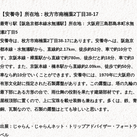
【安養寺】所在地：枚方市南楠葉2丁目38-17
最寄り駅【阪急京都本線水無瀬駅】所在地： 大阪府三島郡島本町水無
瀬2丁目5
安養寺は、枚方市南楠葉2丁目38-17にあります。安養寺へは、阪急京
都本線・水無瀬駅から、直線約2.17km、徒歩約52分、車で約10分で
す。京阪本線・樟葉駅から直線で約780m、徒歩だと約18分、車で約3
分です。また、京阪本線・橋本駅から直線約2.09km、徒歩で約50分、
車なら約10分でいくことができます。安養寺には、1970年に大阪府の
有形文化財に指定された石製露盤があります。この露盤は、塔の九輪の
最下部にある方形の台で、雨仕舞の役割を果たす建築部材です。また、
屋根頂部に置くので、上に宝珠を載せ装飾も兼ねます。多くは、鉄、青
銅、瓦製なので、石製の露盤はとても珍しいと思います。
出展：じゃらん・じゃらんネット・トリップアドバイザー・フォートラ
ベル