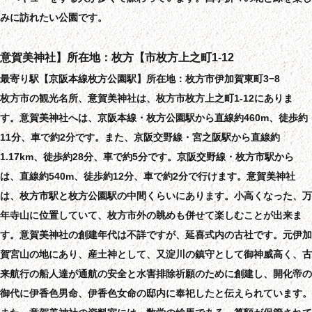
みに訪れたい公園です。
意賀美神社】所在地：枚方【市枚方上之町1-12
最寄り駅【京阪本線枚方公園駅】所在地：枚方市伊加賀東町3−8
枚方市の観光名所、意賀美神社は、枚方市枚方上之町1-12にありま
す。意賀美神社へは、京阪本線・枚方公園駅から直線約460m、徒歩約
11分、車で約2分です。また、京阪交野線・宮之阪駅から直線約
1.17km、徒歩約28分、車で約5分です。京阪交野線・枚方市駅から
は、直線約540m、徒歩約12分、車で約2分で行けます。意賀美神社
は、枚方市駅と枚方公園駅の中間くらいにあります。小高くなった、万
年寺山に位置していて、枚方市外の眺めも併せて楽しむことが出来ま
す。意賀美神社の創建年代は不詳ですが、延喜式内の古社です。元伊加
賀宮山の地にあり、産土神として、又淀川の鎮守として御神威高く、古
来航行の船人達が通航の安全と水害排除祈願のために創建し、開化帝の
御代に伊香色男命、伊香色女命の邸内に奉祀したと伝えられています。