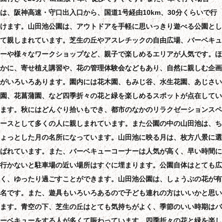
は、阪神高速・守口出入口から、国道1号経由10km、30分くらいで行
けます。山田池公園は、アウトドアを手軽に思いっきり遊べる公園とし
て親しまれています。芝生の丘やアスレチックの自由広場、バーベキュ
ーや様々なワークショップなど、親子で楽しめるエリアが人気です。ほ
かに、寄せ植え講習や、花の管理体験会などもあり、自然に親しむ企画
がいろいろあります。園内には花木園、もみじ谷、水生花園、あじさい
園、花菖蒲園、など四季折々の花と緑を楽しめるスポットが点在してい
ます。秋にはどんぐり拾いもでき、都市のなかのリラクゼーションスペ
ースとして多くの人に親しまれています。また公園の中の山田池は、ち
ょっとした月の名所になっています。山田池に映る月は、枚方八景に選
ばれています。また、バーベキューコーナーは人気が高く、早い時間に
行かないと駐車場の近い場所はすぐに埋まります。公園自体はとても広
く、ゆったり過ごすことができます。山田池公園は、しょうぶの花が有
名です。また、遊具もいろいろあるので子ども連れの方はいいかと思い
ます。青空の下、芝生の丘はとても気持ちがよく、季節のいい時期はバ
ーベキューをする人が多くて賑わっています。四季折々の花と緑を楽し