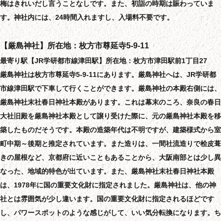
梅はきれいだし言うことなしです。また、初詣の時期は賑わっていま
す。神社内には、24時間入れますし、入場料不要です。
【厳島神社】所在地：枚方市尊延寺5-9-11
最寄り駅【JR学研都市線津田駅】所在地：枚方市津田駅前1丁目27
厳島神社は枚方市尊延寺5-9-11にあります。厳島神社へは、JR学研都
市線津田駅で下車して行くことができます。厳島神社の本殿右側には、
厳島神社末社春日神社本殿があります。これは幕末のころ、奈良の春日
大社旧殿を厳島神社本殿として譲り受けた際に、元の厳島神社本殿を移
築したものだそうです。本殿の造築年代は不明ですが、建築様式から室
町中期～後期と推定されています。また造りは、一間社流造りで桧皮葺
きの屋根など、京都府に近いこともあることから、大阪南部とは少し異
なった、地域的特色が出ています。また、厳島神社末社春日神社本殿
は、1978年に国の重要文化財に指定されました。厳島神社は、他の神
社とは雰囲気が少し違います。国の重要文化財に指定されるほどです
し、パワースポットのような感じがして、いい気分転換になります。ち