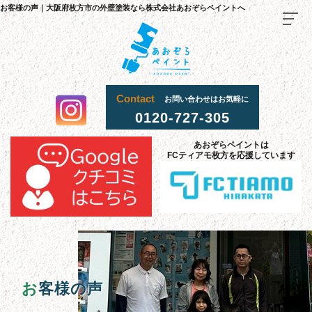
お客様の声｜大阪府枚方市の外壁塗装なら株式会社あおぞらペイントへ
Contact
お問い合わせはお気軽に
0120-727-305
TOP
あおぞらペイントは
FCティアモ枚方を応援しています
料金
・
施
工
流
までの
れ
当社
選
理由
が
ばれる
施工
事
例
お客様
声
の
採用
情報
お
客様の声