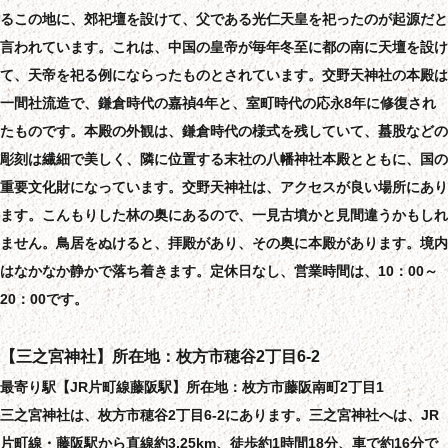
るこの地に、郊祀壇を設けて、父である光仁天皇を祀ったのが起源だと
言われています。これは、中国の皇帝が毎年冬至に都の南に天壇を設け
て、天帝を祀る例にならったものとされています。交野天神社の本殿は
一間社流造で、鎌倉時代の嘉禎4年と、室町時代の応永8年に修復され
たものです。本殿の外観は、鎌倉時代の様式を残していて、蟇股などの
彫刻は繊細で美しく、隣に位置する末社の八幡神社本殿とともに、国の
重要文化財になっています。交野天神社は、アクセスが良い場所にあり
ます。こんもりした林の奥にあるので、一見古墳かと見間違うかもしれ
ません。鳥居をぬけると、拝殿があり、その奥に本殿があります。境内
はなかなか静かで落ち着きます。定休日なし、営業時間は、10：00～
20：00です。
【三之宮神社】所在地：枚方市穂谷2丁目6-2
最寄り駅【JR片町線藤阪駅】所在地：枚方市藤阪南町2丁目1
三之宮神社は、枚方市穂谷2丁目6-2にあります。三之宮神社へは、JR
片町線・藤阪駅から直線約3.25km、徒歩約1時間18分、車で約16分で