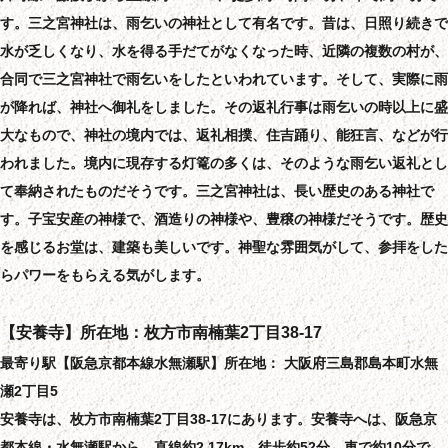
す。三之宮神社は、雨乞いの神社として有名です。昔は、日照り続きで
水が乏しくなり、水を得る手だてがなくなった時、近隣の複数の村が、
合同で三之宮神社で雨乞いをしたといわれています。そして、実際に雨
が降れば、神社へ御礼をしました。その返礼行事は雨乞いの時以上に盛
大なもので、神社の境内では、返礼相撲、住吉踊り、能狂言、などが行
われました。境内に現存する灯篭の多くは、そのような雨乞い返礼とし
て奉納されたものだそうです。三之宮神社は、長い歴史のある神社で
す。子宝安産の神様で、酒造りの神様や、豊穣の神様だそうです。歴史
を感じるお堂は、建築も美しいです。神聖な雰囲気がして、参拝をした
らパワーをもらえる気がします。
【安養寺】所在地：枚方市南楠葉2丁目38-17
最寄り駅【阪急京都本線水無瀬駅】所在地： 大阪府三島郡島本町水無
瀬2丁目5
安養寺は、枚方市南楠葉2丁目38-17にあります。安養寺へは、阪急京
都本線・水無瀬駅から、直線約2.17km、徒歩約52分、車で約10分で