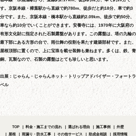
す。京阪本線・樟葉駅から直線で約780m、徒歩だと約18分、車で約3
分です。また、京阪本線・橋本駅から直線約2.09km、徒歩で約50分、
車なら約10分でいくことができます。安養寺には、1970年に大阪府の
有形文化財に指定された石製露盤があります。この露盤は、塔の九輪の
最下部にある方形の台で、雨仕舞の役割を果たす建築部材です。また、
屋根頂部に置くので、上に宝珠を載せ装飾も兼ねます。多くは、鉄、青
銅、瓦製なので、石製の露盤はとても珍しいと思います。
出展：じゃらん・じゃらんネット・トリップアドバイザー・フォートラ
ベル
TOP
料金・施工までの流れ
選ばれる理由
施工事例
外壁
屋根
雨漏り・防水工事
その他サービス
助成金相談
採用情報