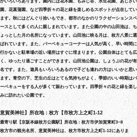
がいろいろあります。園内には花木園、もみじ谷、水生花園、あじさい
園、花菖蒲園、など四季折々の花と緑を楽しめるスポットが点在してい
ます。秋にはどんぐり拾いもでき、都市のなかのリラクゼーションスペ
ースとして多くの人に親しまれています。また公園の中の山田池は、ち
ょっとした月の名所になっています。山田池に映る月は、枚方八景に選
ばれています。また、バーベキューコーナーは人気が高く、早い時間に
行かないと駐車場の近い場所はすぐに埋まります。公園自体はとても広
く、ゆったり過ごすことができます。山田池公園は、しょうぶの花が有
名です。また、遊具もいろいろあるので子ども連れの方はいいかと思い
ます。青空の下、芝生の丘はとても気持ちがよく、季節のいい時期はバ
ーベキューをする人が多くて賑わっています。四季折々の花と緑を楽し
みに訪れたい公園です。
意賀美神社】所在地：枚方【市枚方上之町1-12
最寄り駅【京阪本線枚方公園駅】所在地：枚方市伊加賀東町3−8
枚方市の観光名所、意賀美神社は、枚方市枚方上之町1-12にありま