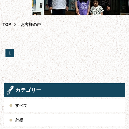
外壁塗装
屋根塗装・葺き替え・カバー工法
雨漏り・バルコニー・ベランダ防水工事
TOP
お客様の声
その
他
サービス
助成
金
相談
1
スタッフ
紹
介
よくある
質
問
会
社
概要
カテゴリー
問合せ
フォーム
サイ
ト
マップ
すべて
お
知
らせ・
ブログ
外壁