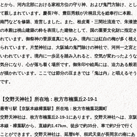
とから、河内北部における家相方位の守り神、および鬼門方除け、とし
て親しまれています。慶長7年、豊臣秀頼が片桐且元を総奉行に本殿、
南門などを修築、造営しました。また、桧皮葺・三間社流造で、朱漆塗
の本殿は桃山建築の粋を表現した建物として、国の重要文化財に指定さ
れています。御祭神の菅原道真にちなみ、境内には紅白の梅が多く植え
られています。片埜神社は、大阪城の鬼門除けの神社で、河州一之宮と
いわれています。境内に一歩足を踏み入れると、空気が変わったような
気分になり、心が落ち着く場所です。御朱印や絵馬には、迫力ある般若
が描かれています。ここでは節分の豆まきでは「鬼は内」と唱えるそう
です。
【交野天神社】所在地：枚方市楠葉丘2-19-1
最寄り駅【京阪本線樟葉駅】所在地：枚方市楠葉花園町
交野天神社は、枚方市楠葉丘2-19-1にあります。交野天神社へは、京阪
本線・樟葉駅から、直線約1.47km、徒歩で約35分、車で約7分で行く
ことができます。交野天神社は、延暦6年、桓武天皇が長岡京の南にあ