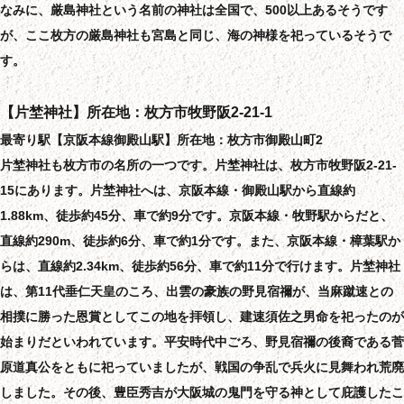
なみに、厳島神社という名前の神社は全国で、500以上あるそうです
が、ここ枚方の厳島神社も宮島と同じ、海の神様を祀っているそうで
す。
【片埜神社】所在地：枚方市牧野阪2-21-1
最寄り駅【京阪本線御殿山駅】所在地：枚方市御殿山町2
片埜神社も枚方市の名所の一つです。片埜神社は、枚方市牧野阪2-21-
15にあります。片埜神社へは、京阪本線・御殿山駅から直線約
1.88km、徒歩約45分、車で約9分です。京阪本線・牧野駅からだと、
直線約290m、徒歩約6分、車で約1分です。また、京阪本線・樟葉駅か
らは、直線約2.34km、徒歩約56分、車で約11分で行けます。片埜神社
は、第11代垂仁天皇のころ、出雲の豪族の野見宿禰が、当麻蹴速との
相撲に勝った恩賞としてこの地を拝領し、建速須佐之男命を祀ったのが
始まりだといわれています。平安時代中ごろ、野見宿禰の後裔である菅
原道真公をともに祀っていましたが、戦国の争乱で兵火に見舞われ荒廃
しました。その後、豊臣秀吉が大阪城の鬼門を守る神として庇護したこ