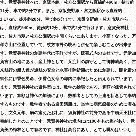
す。意賀美神社へは、京阪本線・枚方公園駅から直線約460m、徒歩約
11分、車で約2分です。また、京阪交野線・宮之阪駅から直線約
1.17km、徒歩約28分、車で約5分です。京阪交野線・枚方市駅から
は、直線約540m、徒歩約12分、車で約2分で行けます。意賀美神社
は、枚方市駅と枚方公園駅の中間くらいにあります。小高くなった、万
年寺山に位置していて、枚方市外の眺めも併せて楽しむことが出来ま
す。意賀美神社の創建年代は不詳ですが、延喜式内の古社です。元伊加
賀宮山の地にあり、産土神として、又淀川の鎮守として御神威高く、古
来航行の船人達が通航の安全と水害排除祈願のために創建し、開化帝の
御代に伊香色男命、伊香色女命の邸内に奉祀したと伝えられています。
また、意賀美神社の資料室には、数学の絵馬である、算額が保管されて
います。算額は神仏の加護により、数学者としての上達を祈念して奉納
するものです。数学者である岩田清庸は、当地に病気療養のために滞在
し、文久元年、病の癒えたお礼に、須賀神社の前身である牛頭天王社に
奉納したとのことです。意賀美神社の境内には100本もの梅があり、意
賀美の梅林として有名です。神社は高台にあり、とても眺めはいいし、