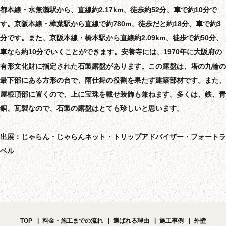
都本線・水無瀬駅から、直線約2.17km、徒歩約52分、車で約10分で
す。京阪本線・樟葉駅から直線で約780m、徒歩だと約18分、車で約3
分です。また、京阪本線・橋本駅から直線約2.09km、徒歩で約50分、
車なら約10分でいくことができます。安養寺には、1970年に大阪府の
有形文化財に指定された石製露盤があります。この露盤は、塔の九輪の
最下部にある方形の台で、雨仕舞の役割を果たす建築部材です。また、
屋根頂部に置くので、上に宝珠を載せ装飾も兼ねます。多くは、鉄、青
銅、瓦製なので、石製の露盤はとても珍しいと思います。
出展：じゃらん・じゃらんネット・トリップアドバイザー・フォートラ
ベル
TOP
料金・施工までの流れ
選ばれる理由
施工事例
外壁