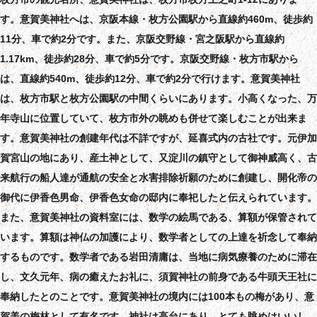
す。意賀美神社へは、京阪本線・枚方公園駅から直線約460m、徒歩約
11分、車で約2分です。また、京阪交野線・宮之阪駅から直線約
1.17km、徒歩約28分、車で約5分です。京阪交野線・枚方市駅から
は、直線約540m、徒歩約12分、車で約2分で行けます。意賀美神社
は、枚方市駅と枚方公園駅の中間くらいにあります。小高くなった、万
年寺山に位置していて、枚方市外の眺めも併せて楽しむことが出来ま
す。意賀美神社の創建年代は不詳ですが、延喜式内の古社です。元伊加
賀宮山の地にあり、産土神として、又淀川の鎮守として御神威高く、古
来航行の船人達が通航の安全と水害排除祈願のために創建し、開化帝の
御代に伊香色男命、伊香色女命の邸内に奉祀したと伝えられています。
また、意賀美神社の資料室には、数学の絵馬である、算額が保管されて
います。算額は神仏の加護により、数学者としての上達を祈念して奉納
するものです。数学者である岩田清庸は、当地に病気療養のために滞在
し、文久元年、病の癒えたお礼に、須賀神社の前身である牛頭天王社に
奉納したとのことです。意賀美神社の境内には100本もの梅があり、意
賀美の梅林として有名です。神社は高台にあり、とても眺めはいいし、