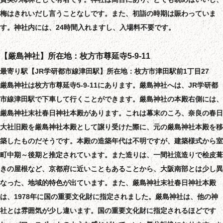
梅はきれいだし言うことなしです。また、初詣の時期は賑わっていま
す。神社内には、24時間入れますし、入場料不要です。
【厳島神社】所在地：枚方市尊延寺5-9-11
最寄り駅【JR学研都市線津田駅】所在地：枚方市津田駅前1丁目27
厳島神社は枚方市尊延寺5-9-11にあります。厳島神社へは、JR学研都
市線津田駅で下車して行くことができます。厳島神社の本殿右側には、
厳島神社末社春日神社本殿があります。これは幕末のころ、奈良の春日
大社旧殿を厳島神社本殿として譲り受けた際に、元の厳島神社本殿を移
築したものだそうです。本殿の造築年代は不明ですが、建築様式から室
町中期～後期と推定されています。また造りは、一間社流造りで桧皮葺
きの屋根など、京都府に近いこともあることから、大阪南部とは少し異
なった、地域的特色が出ています。また、厳島神社末社春日神社本殿
は、1978年に国の重要文化財に指定されました。厳島神社は、他の神
社とは雰囲気が少し違います。国の重要文化財に指定されるほどです