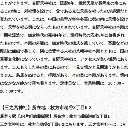
ことができます。交野天神社は、延暦6年、桓武天皇が長岡京の南にあ
るこの地に、郊祀壇を設けて、父である光仁天皇を祀ったのが起源だと
言われています。これは、中国の皇帝が毎年冬至に都の南に天壇を設け
て、天帝を祀る例にならったものとされています。交野天神社の本殿は
一間社流造で、鎌倉時代の嘉禎4年と、室町時代の応永8年に修復され
たものです。本殿の外観は、鎌倉時代の様式を残していて、蟇股などの
彫刻は繊細で美しく、隣に位置する末社の八幡神社本殿とともに、国の
重要文化財になっています。交野天神社は、アクセスが良い場所にあり
ます。こんもりした林の奥にあるので、一見古墳かと見間違うかもしれ
ません。鳥居をぬけると、拝殿があり、その奥に本殿があります。境内
はなかなか静かで落ち着きます。定休日なし、営業時間は、10：00～
20：00です。
【三之宮神社】所在地：枚方市穂谷2丁目6-2
最寄り駅【JR片町線藤阪駅】所在地：枚方市藤阪南町2丁目1
三之宮神社は、枚方市穂谷2丁目6-2にあります。三之宮神社へは、JR