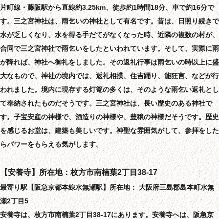
片町線・藤阪駅から直線約3.25km、徒歩約1時間18分、車で約16分で
す。三之宮神社は、雨乞いの神社として有名です。昔は、日照り続きで
水が乏しくなり、水を得る手だてがなくなった時、近隣の複数の村が、
合同で三之宮神社で雨乞いをしたといわれています。そして、実際に雨
が降れば、神社へ御礼をしました。その返礼行事は雨乞いの時以上に盛
大なもので、神社の境内では、返礼相撲、住吉踊り、能狂言、などが行
われました。境内に現存する灯篭の多くは、そのような雨乞い返礼とし
て奉納されたものだそうです。三之宮神社は、長い歴史のある神社で
す。子宝安産の神様で、酒造りの神様や、豊穣の神様だそうです。歴史
を感じるお堂は、建築も美しいです。神聖な雰囲気がして、参拝をした
らパワーをもらえる気がします。
【安養寺】所在地：枚方市南楠葉2丁目38-17
最寄り駅【阪急京都本線水無瀬駅】所在地： 大阪府三島郡島本町水無
瀬2丁目5
安養寺は、枚方市南楠葉2丁目38-17にあります。安養寺へは、阪急京