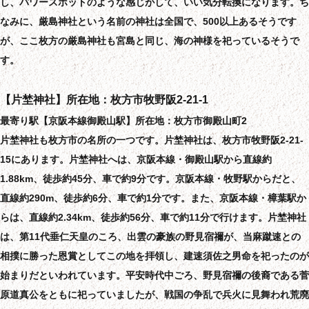
し、パワースポットのような感じがして、いい気分転換になります。ち
なみに、厳島神社という名前の神社は全国で、500以上あるそうです
が、ここ枚方の厳島神社も宮島と同じ、海の神様を祀っているそうで
す。
【片埜神社】所在地：枚方市牧野阪2-21-1
最寄り駅【京阪本線御殿山駅】所在地：枚方市御殿山町2
片埜神社も枚方市の名所の一つです。片埜神社は、枚方市牧野阪2-21-
15にあります。片埜神社へは、京阪本線・御殿山駅から直線約
1.88km、徒歩約45分、車で約9分です。京阪本線・牧野駅からだと、
直線約290m、徒歩約6分、車で約1分です。また、京阪本線・樟葉駅か
らは、直線約2.34km、徒歩約56分、車で約11分で行けます。片埜神社
は、第11代垂仁天皇のころ、出雲の豪族の野見宿禰が、当麻蹴速との
相撲に勝った恩賞としてこの地を拝領し、建速須佐之男命を祀ったのが
始まりだといわれています。平安時代中ごろ、野見宿禰の後裔である菅
原道真公をともに祀っていましたが、戦国の争乱で兵火に見舞われ荒廃