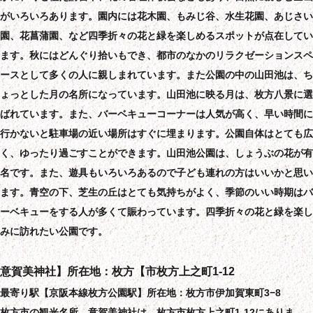
がいろいろあります。園内には花木園、もみじ谷、水生花園、あじさい
園、花菖蒲園、など四季折々の花と緑を楽しめるスポットが点在してい
ます。秋にはどんぐり拾いもでき、都市のなかのリラクゼーションスペ
ースとして多くの人に親しまれています。また公園の中の山田池は、ち
ょっとした月の名所になっています。山田池に映る月は、枚方八景に選
ばれています。また、バーベキューコーナーは人気が高く、早い時間に
行かないと駐車場の近い場所はすぐに埋まります。公園自体はとても広
く、ゆったり過ごすことができます。山田池公園は、しょうぶの花が有
名です。また、遊具もいろいろあるので子ども連れの方はいいかと思い
ます。青空の下、芝生の丘はとても気持ちがよく、季節のいい時期はバ
ーベキューをする人が多くて賑わっています。四季折々の花と緑を楽し
みに訪れたい公園です。
意賀美神社】所在地：枚方【市枚方上之町1-12
最寄り駅【京阪本線枚方公園駅】所在地：枚方市伊加賀東町3−8
枚方市の観光名所、意賀美神社は、枚方市枚方上之町1-12にありま