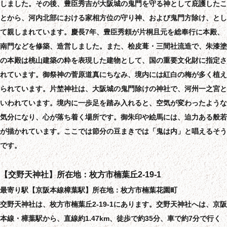
しました。その後、豊臣秀吉が大阪城の鬼門を守る神として庇護したこ
とから、河内北部における家相方位の守り神、および鬼門方除け、とし
て親しまれています。慶長7年、豊臣秀頼が片桐且元を総奉行に本殿、
南門などを修築、造営しました。また、桧皮葺・三間社流造で、朱漆塗
の本殿は桃山建築の粋を表現した建物として、国の重要文化財に指定さ
れています。御祭神の菅原道真にちなみ、境内には紅白の梅が多く植え
られています。片埜神社は、大阪城の鬼門除けの神社で、河州一之宮と
いわれています。境内に一歩足を踏み入れると、空気が変わったような
気分になり、心が落ち着く場所です。御朱印や絵馬には、迫力ある般若
が描かれています。ここでは節分の豆まきでは「鬼は内」と唱えるそう
です。
【交野天神社】所在地：枚方市楠葉丘2-19-1
最寄り駅【京阪本線樟葉駅】所在地：枚方市楠葉花園町
交野天神社は、枚方市楠葉丘2-19-1にあります。交野天神社へは、京阪
本線・樟葉駅から、直線約1.47km、徒歩で約35分、車で約7分で行く