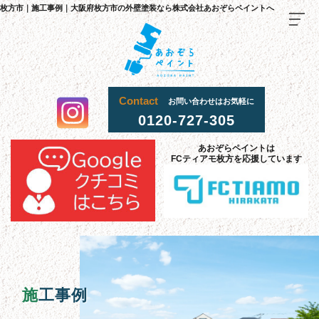
枚方市｜施工事例｜大阪府枚方市の外壁塗装なら株式会社あおぞらペイントへ
Contact
お問い合わせはお気軽に
0120-727-305
TOP
あおぞらペイントは
FCティアモ枚方を応援しています
料金
・
施
工
流
までの
れ
当社
選
理由
が
ばれる
施工
事
例
お客様
声
の
採用
情報
施工事例