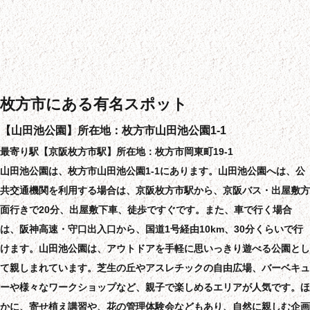
枚方市にある有名スポット
【山田池公園】所在地：枚方市山田池公園1-1
最寄り駅【京阪枚方市駅】所在地：枚方市岡東町19-1
山田池公園は、枚方市山田池公園1-1にあります。山田池公園へは、公
共交通機関を利用する場合は、京阪枚方市駅から、京阪バス・出屋敷方
面行きで20分、出屋敷下車、徒歩ですぐです。また、車で行く場合
は、阪神高速・守口出入口から、国道1号経由10km、30分くらいで行
けます。山田池公園は、アウトドアを手軽に思いっきり遊べる公園とし
て親しまれています。芝生の丘やアスレチックの自由広場、バーベキュ
ーや様々なワークショップなど、親子で楽しめるエリアが人気です。ほ
かに、寄せ植え講習や、花の管理体験会などもあり、自然に親しむ企画