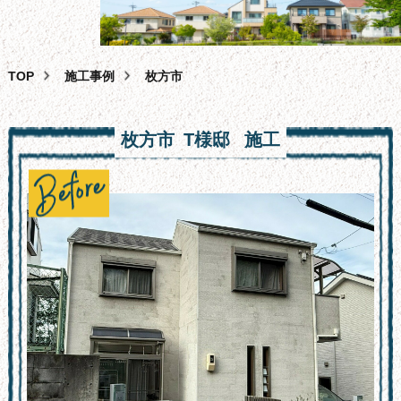
外壁塗装
屋根塗装・葺き替え・カバー工法
雨漏り・バルコニー・ベランダ防水工事
TOP
施工事例
枚方市
その
他
サービス
枚方市
T様邸
施工
助成
金
相談
スタッフ
紹
介
よくある
質
問
会
社
概要
問合せ
フォーム
サイ
ト
マップ
お
知
らせ・
ブログ