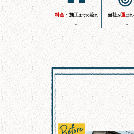
料金
・
施
工
流
当社
選
までの
れ
が
ばれ