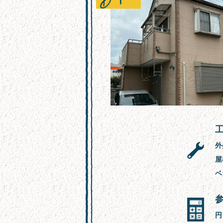
外
屋
ベ
円