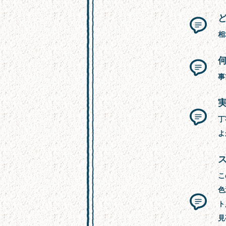
相
事
丁
よ
こ
色
ト
見