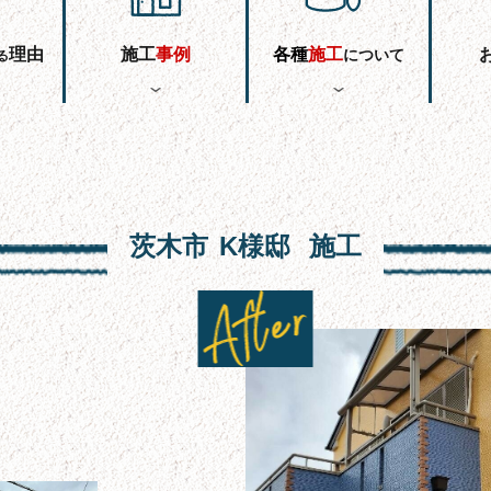
理由
施工
事
例
各
種
施工
について
る
茨木市
K様邸
施工