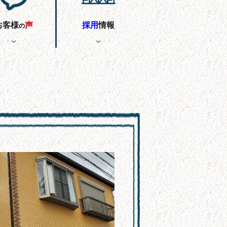
お客様
声
採用
情報
の