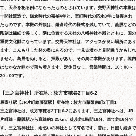
て、天帝を祀る例にならったものとされています。交野天神社の本殿は
一間社流造で、鎌倉時代の嘉禎4年と、室町時代の応永8年に修復され
たものです。本殿の外観は、鎌倉時代の様式を残していて、蟇股などの
彫刻は繊細で美しく、隣に位置する末社の八幡神社本殿とともに、国の
重要文化財になっています。交野天神社は、アクセスが良い場所にあり
ます。こんもりした林の奥にあるので、一見古墳かと見間違うかもしれ
ません。鳥居をぬけると、拝殿があり、その奥に本殿があります。境内
はなかなか静かで落ち着きます。定休日なし、営業時間は、10：00～
20：00です。
【三之宮神社】所在地：枚方市穂谷2丁目6-2
最寄り駅【JR片町線藤阪駅】所在地：枚方市藤阪南町2丁目1
三之宮神社は、枚方市穂谷2丁目6-2にあります。三之宮神社へは、JR
片町線・藤阪駅から直線約3.25km、徒歩約1時間18分、車で約16分で
す。三之宮神社は、雨乞いの神社として有名です。昔は、日照り続きで