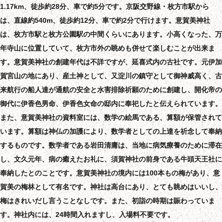
1.17km、徒歩約28分、車で約5分です。京阪交野線・枚方市駅から
は、直線約540m、徒歩約12分、車で約2分で行けます。意賀美神社
は、枚方市駅と枚方公園駅の中間くらいにあります。小高くなった、万
年寺山に位置していて、枚方市外の眺めも併せて楽しむことが出来ま
す。意賀美神社の創建年代は不詳ですが、延喜式内の古社です。元伊加
賀宮山の地にあり、産土神として、又淀川の鎮守として御神威高く、古
来航行の船人達が通航の安全と水害排除祈願のために創建し、開化帝の
御代に伊香色男命、伊香色女命の邸内に奉祀したと伝えられています。
また、意賀美神社の資料室には、数学の絵馬である、算額が保管されて
います。算額は神仏の加護により、数学者としての上達を祈念して奉納
するものです。数学者である岩田清庸は、当地に病気療養のために滞在
し、文久元年、病の癒えたお礼に、須賀神社の前身である牛頭天王社に
奉納したとのことです。意賀美神社の境内には100本もの梅があり、意
賀美の梅林として有名です。神社は高台にあり、とても眺めはいいし、
梅はきれいだし言うことなしです。また、初詣の時期は賑わっていま
す。神社内には、24時間入れますし、入場料不要です。