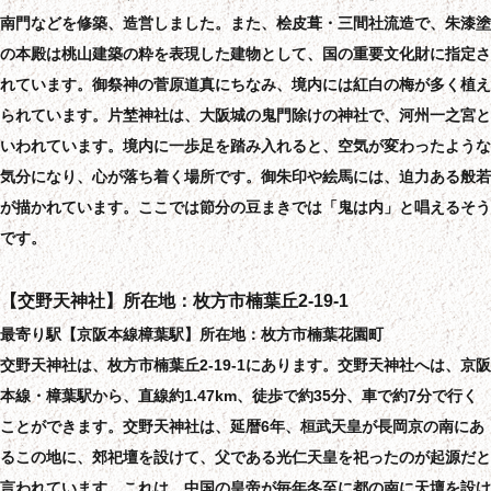
南門などを修築、造営しました。また、桧皮葺・三間社流造で、朱漆塗
の本殿は桃山建築の粋を表現した建物として、国の重要文化財に指定さ
れています。御祭神の菅原道真にちなみ、境内には紅白の梅が多く植え
られています。片埜神社は、大阪城の鬼門除けの神社で、河州一之宮と
いわれています。境内に一歩足を踏み入れると、空気が変わったような
気分になり、心が落ち着く場所です。御朱印や絵馬には、迫力ある般若
が描かれています。ここでは節分の豆まきでは「鬼は内」と唱えるそう
です。
【交野天神社】所在地：枚方市楠葉丘2-19-1
最寄り駅【京阪本線樟葉駅】所在地：枚方市楠葉花園町
交野天神社は、枚方市楠葉丘2-19-1にあります。交野天神社へは、京阪
本線・樟葉駅から、直線約1.47km、徒歩で約35分、車で約7分で行く
ことができます。交野天神社は、延暦6年、桓武天皇が長岡京の南にあ
るこの地に、郊祀壇を設けて、父である光仁天皇を祀ったのが起源だと
言われています。これは、中国の皇帝が毎年冬至に都の南に天壇を設け