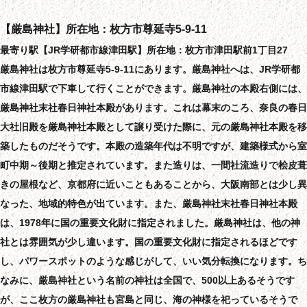
【厳島神社】所在地：枚方市尊延寺5-9-11
最寄り駅【JR学研都市線津田駅】所在地：枚方市津田駅前1丁目27
厳島神社は枚方市尊延寺5-9-11にあります。厳島神社へは、JR学研都
市線津田駅で下車して行くことができます。厳島神社の本殿右側には、
厳島神社末社春日神社本殿があります。これは幕末のころ、奈良の春日
大社旧殿を厳島神社本殿として譲り受けた際に、元の厳島神社本殿を移
築したものだそうです。本殿の造築年代は不明ですが、建築様式から室
町中期～後期と推定されています。また造りは、一間社流造りで桧皮葺
きの屋根など、京都府に近いこともあることから、大阪南部とは少し異
なった、地域的特色が出ています。また、厳島神社末社春日神社本殿
は、1978年に国の重要文化財に指定されました。厳島神社は、他の神
社とは雰囲気が少し違います。国の重要文化財に指定されるほどです
し、パワースポットのような感じがして、いい気分転換になります。ち
なみに、厳島神社という名前の神社は全国で、500以上あるそうです
が、ここ枚方の厳島神社も宮島と同じ、海の神様を祀っているそうで