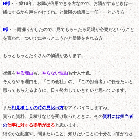
H様
・・築16年、お隣が信用できる方なので、お隣がするときは一
緒にするから声をかけてね。と近隣の信用に一任・・という方
I様
・・雨漏りがしたので、見てもらったら足場が必要だということ
を言われ、ついでにやっとこうかと塗装をされる方
もっともっとたくさんの物語があります。
塗装を
やる理由
も、
やらない理由
も十人十色。
そんなやる理由を、『この会社』の、『この担当者』に任せたいと
思ってもらえるように、日々努力していきたいと思っています。
また
相見積もりの時の見比べ方
をアドバイスしますね。
貰った資料、見積りなどを受け取ったときに、その
資料には担当者
の
仕事に対する姿勢が出る
と思います。
細やかな配慮や、聞きたいこと、知りたいことに十分な回答がなさ