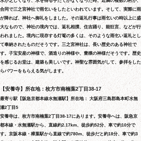
水が乏しくなり、水を得る手だてがなくなった時、近隣の複数の村が、
合同で三之宮神社で雨乞いをしたといわれています。そして、実際に雨
が降れば、神社へ御礼をしました。その返礼行事は雨乞いの時以上に盛
大なもので、神社の境内では、返礼相撲、住吉踊り、能狂言、などが行
われました。境内に現存する灯篭の多くは、そのような雨乞い返礼とし
て奉納されたものだそうです。三之宮神社は、長い歴史のある神社で
す。子宝安産の神様で、酒造りの神様や、豊穣の神様だそうです。歴史
を感じるお堂は、建築も美しいです。神聖な雰囲気がして、参拝をした
らパワーをもらえる気がします。
【安養寺】所在地：枚方市南楠葉2丁目38-17
最寄り駅【阪急京都本線水無瀬駅】所在地： 大阪府三島郡島本町水無
瀬2丁目5
安養寺は、枚方市南楠葉2丁目38-17にあります。安養寺へは、阪急京
都本線・水無瀬駅から、直線約2.17km、徒歩約52分、車で約10分で
す。京阪本線・樟葉駅から直線で約780m、徒歩だと約18分、車で約3