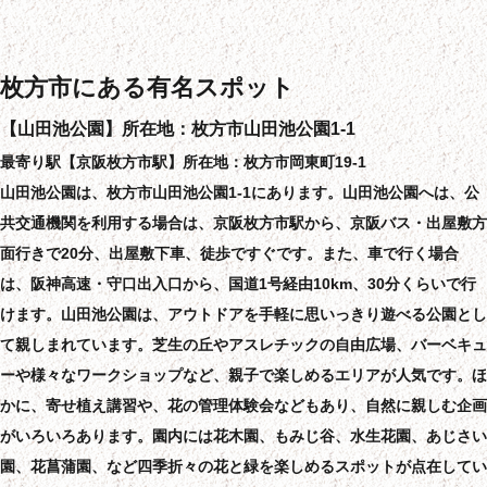
枚方市にある有名スポット
【山田池公園】所在地：枚方市山田池公園1-1
最寄り駅【京阪枚方市駅】所在地：枚方市岡東町19-1
山田池公園は、枚方市山田池公園1-1にあります。山田池公園へは、公
共交通機関を利用する場合は、京阪枚方市駅から、京阪バス・出屋敷方
面行きで20分、出屋敷下車、徒歩ですぐです。また、車で行く場合
は、阪神高速・守口出入口から、国道1号経由10km、30分くらいで行
けます。山田池公園は、アウトドアを手軽に思いっきり遊べる公園とし
て親しまれています。芝生の丘やアスレチックの自由広場、バーベキュ
ーや様々なワークショップなど、親子で楽しめるエリアが人気です。ほ
かに、寄せ植え講習や、花の管理体験会などもあり、自然に親しむ企画
がいろいろあります。園内には花木園、もみじ谷、水生花園、あじさい
園、花菖蒲園、など四季折々の花と緑を楽しめるスポットが点在してい