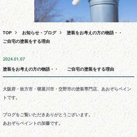
外壁塗装
屋根塗装・葺き替え・カバー工法
雨漏り・バルコニー・ベランダ防水工事
TOP
お知らせ・ブログ
塗装をお考えの方の物語・・
その
他
サービス
ご自宅の塗装をする理由
助成
金
相談
2024.01.07
スタッフ
紹
介
塗装をお考えの方の物語・・ ご自宅の塗装をする理由
よくある
質
問
会
社
概要
大阪府・枚方市・寝屋川市・交野市の塗装専門店、あおぞらペイン
問合せ
フォーム
トです。
サイ
ト
マップ
ブログをご覧いただきありがとうございます。
お
知
らせ・
ブログ
あおぞらペイントの加藤です。