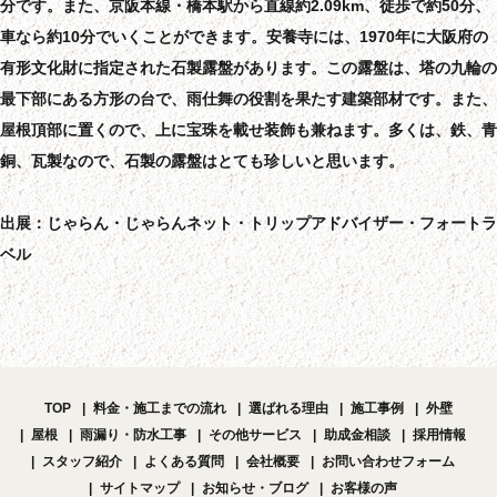
分です。また、京阪本線・橋本駅から直線約2.09km、徒歩で約50分、
車なら約10分でいくことができます。安養寺には、1970年に大阪府の
有形文化財に指定された石製露盤があります。この露盤は、塔の九輪の
最下部にある方形の台で、雨仕舞の役割を果たす建築部材です。また、
屋根頂部に置くので、上に宝珠を載せ装飾も兼ねます。多くは、鉄、青
銅、瓦製なので、石製の露盤はとても珍しいと思います。
出展：じゃらん・じゃらんネット・トリップアドバイザー・フォートラ
ベル
TOP
料金・施工までの流れ
選ばれる理由
施工事例
外壁
屋根
雨漏り・防水工事
その他サービス
助成金相談
採用情報
スタッフ紹介
よくある質問
会社概要
お問い合わせフォーム
サイトマップ
お知らせ・ブログ
お客様の声