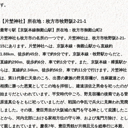
す。
【片埜神社】所在地：枚方市牧野阪2-21-1
最寄り駅【京阪本線御殿山駅】所在地：枚方市御殿山町2
片埜神社も枚方市の名所の一つです。片埜神社は、枚方市牧野阪2-21-
15にあります。片埜神社へは、京阪本線・御殿山駅から直線約
1.88km、徒歩約45分、車で約9分です。京阪本線・牧野駅からだと、
直線約290m、徒歩約6分、車で約1分です。また、京阪本線・樟葉駅か
らは、直線約2.34km、徒歩約56分、車で約11分で行けます。片埜神社
は、第11代垂仁天皇のころ、出雲の豪族の野見宿禰が、当麻蹴速との
相撲に勝った恩賞としてこの地を拝領し、建速須佐之男命を祀ったのが
始まりだといわれています。平安時代中ごろ、野見宿禰の後裔である菅
原道真公をともに祀っていましたが、戦国の争乱で兵火に見舞われ荒廃
しました。その後、豊臣秀吉が大阪城の鬼門を守る神として庇護したこ
とから、河内北部における家相方位の守り神、および鬼門方除け、とし
て親しまれています。慶長7年、豊臣秀頼が片桐且元を総奉行に本殿、