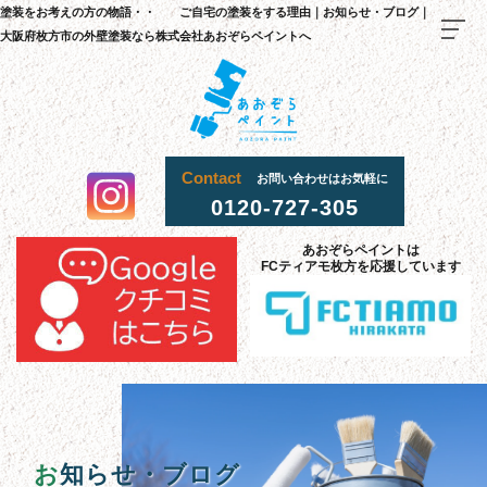
塗装をお考えの方の物語・・ ご自宅の塗装をする理由｜お知らせ・ブログ｜
大阪府枚方市の外壁塗装なら株式会社あおぞらペイントへ
Contact
お問い合わせはお気軽に
0120-727-305
TOP
あおぞらペイントは
料金
・
施
工
流
までの
れ
FCティアモ枚方を応援しています
当社
選
理由
が
ばれる
施工
事
例
お客様
声
の
採用
情報
お
知らせ・ブログ