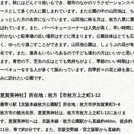
ます。秋にはどんぐり拾いもでき、都市のなかのリラクゼーションスペ
ースとして多くの人に親しまれています。また公園の中の山田池は、ち
ょっとした月の名所になっています。山田池に映る月は、枚方八景に選
ばれています。また、バーベキューコーナーは人気が高く、早い時間に
行かないと駐車場の近い場所はすぐに埋まります。公園自体はとても広
く、ゆったり過ごすことができます。山田池公園は、しょうぶの花が有
名です。また、遊具もいろいろあるので子ども連れの方はいいかと思い
ます。青空の下、芝生の丘はとても気持ちがよく、季節のいい時期はバ
ーベキューをする人が多くて賑わっています。四季折々の花と緑を楽し
みに訪れたい公園です。
意賀美神社】所在地：枚方【市枚方上之町1-12
最寄り駅【京阪本線枚方公園駅】所在地：枚方市伊加賀東町3−8
枚方市の観光名所、意賀美神社は、枚方市枚方上之町1-12にありま
す。意賀美神社へは、京阪本線・枚方公園駅から直線約460m、徒歩約
11分、車で約2分です。また、京阪交野線・宮之阪駅から直線約