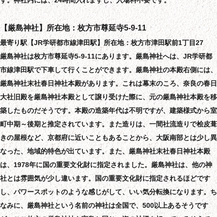
【厳島神社】所在地：枚方市尊延寺5-9-11
最寄り駅【JR学研都市線津田駅】所在地：枚方市津田駅前1丁目27
厳島神社は枚方市尊延寺5-9-11にあります。厳島神社へは、JR学研都
市線津田駅で下車して行くことができます。厳島神社の本殿右側には、
厳島神社末社春日神社本殿があります。これは幕末のころ、奈良の春日
大社旧殿を厳島神社本殿として譲り受けた際に、元の厳島神社本殿を移
築したものだそうです。本殿の造築年代は不明ですが、建築様式から室
町中期～後期と推定されています。また造りは、一間社流造りで桧皮葺
きの屋根など、京都府に近いこともあることから、大阪南部とは少し異
なった、地域的特色が出ています。また、厳島神社末社春日神社本殿
は、1978年に国の重要文化財に指定されました。厳島神社は、他の神
社とは雰囲気が少し違います。国の重要文化財に指定されるほどです
し、パワースポットのような感じがして、いい気分転換になります。ち
なみに、厳島神社という名前の神社は全国で、500以上あるそうです