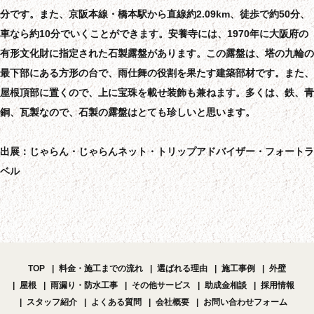
分です。また、京阪本線・橋本駅から直線約2.09km、徒歩で約50分、
車なら約10分でいくことができます。安養寺には、1970年に大阪府の
有形文化財に指定された石製露盤があります。この露盤は、塔の九輪の
最下部にある方形の台で、雨仕舞の役割を果たす建築部材です。また、
屋根頂部に置くので、上に宝珠を載せ装飾も兼ねます。多くは、鉄、青
銅、瓦製なので、石製の露盤はとても珍しいと思います。
出展：じゃらん・じゃらんネット・トリップアドバイザー・フォートラ
ベル
TOP
料金・施工までの流れ
選ばれる理由
施工事例
外壁
屋根
雨漏り・防水工事
その他サービス
助成金相談
採用情報
スタッフ紹介
よくある質問
会社概要
お問い合わせフォーム