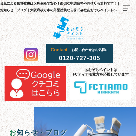
台風による風災被害は火災保険で安心！面倒な申請資料や見積りも無料です！｜
お知らせ・ブログ｜大阪府枚方市の外壁塗装なら株式会社あおぞらペイントへ
Contact
お問い合わせはお気軽に
0120-727-305
TOP
あおぞらペイントは
料金
・
施
工
流
までの
れ
FCティアモ枚方を応援しています
当社
選
理由
が
ばれる
施工
事
例
お客様
声
の
採用
情報
お
知らせ・ブログ