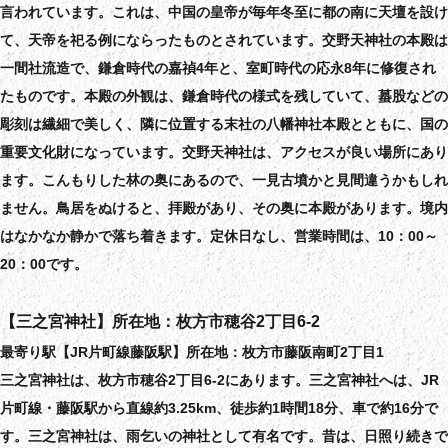
言われています。これは、中国の皇帝が毎年冬至に都の南に天壇を設け
て、天帝を祀る例にならったものとされています。交野天神社の本殿は
一間社流造で、鎌倉時代の嘉禎4年と、室町時代の応永8年に修復され
たものです。本殿の外観は、鎌倉時代の様式を残していて、蟇股などの
彫刻は繊細で美しく、隣に位置する末社の八幡神社本殿とともに、国の
重要文化財になっています。交野天神社は、アクセスが良い場所にあり
ます。こんもりした林の奥にあるので、一見古墳かと見間違うかもしれ
ません。鳥居をぬけると、拝殿があり、その奥に本殿があります。境内
はなかなか静かで落ち着きます。定休日なし、営業時間は、10：00～
20：00です。
【三之宮神社】所在地：枚方市穂谷2丁目6-2
最寄り駅【JR片町線藤阪駅】所在地：枚方市藤阪南町2丁目1
三之宮神社は、枚方市穂谷2丁目6-2にあります。三之宮神社へは、JR
片町線・藤阪駅から直線約3.25km、徒歩約1時間18分、車で約16分で
す。三之宮神社は、雨乞いの神社として有名です。昔は、日照り続きで