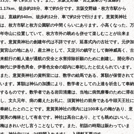
1.17km、徒歩約28分、車で約5分です。京阪交野線・枚方市駅から
は、直線約540m、徒歩約12分、車で約2分で行けます。意賀美神社
は、枚方市駅と枚方公園駅の中間くらいにあります。小高くなった、万
年寺山に位置していて、枚方市外の眺めも併せて楽しむことが出来ま
す。意賀美神社の創建年代は不詳ですが、延喜式内の古社です。元伊加
賀宮山の地にあり、産土神として、又淀川の鎮守として御神威高く、古
来航行の船人達が通航の安全と水害排除祈願のために創建し、開化帝の
御代に伊香色男命、伊香色女命の邸内に奉祀したと伝えられています。
また、意賀美神社の資料室には、数学の絵馬である、算額が保管されて
います。算額は神仏の加護により、数学者としての上達を祈念して奉納
するものです。数学者である岩田清庸は、当地に病気療養のために滞在
し、文久元年、病の癒えたお礼に、須賀神社の前身である牛頭天王社に
奉納したとのことです。意賀美神社の境内には100本もの梅があり、意
賀美の梅林として有名です。神社は高台にあり、とても眺めはいいし、
梅はきれいだし言うことなしです。また、初詣の時期は賑わっていま
す。神社内には、24時間入れますし、入場料不要です。