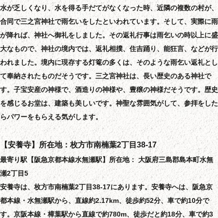
水が乏しくなり、水を得る手だてがなくなった時、近隣の複数の村が、
合同で三之宮神社で雨乞いをしたといわれています。そして、実際に雨
が降れば、神社へ御礼をしました。その返礼行事は雨乞いの時以上に盛
大なもので、神社の境内では、返礼相撲、住吉踊り、能狂言、などが行
われました。境内に現存する灯篭の多くは、そのような雨乞い返礼とし
て奉納されたものだそうです。三之宮神社は、長い歴史のある神社で
す。子宝安産の神様で、酒造りの神様や、豊穣の神様だそうです。歴史
を感じるお堂は、建築も美しいです。神聖な雰囲気がして、参拝をした
らパワーをもらえる気がします。
【安養寺】所在地：枚方市南楠葉2丁目38-17
最寄り駅【阪急京都本線水無瀬駅】所在地： 大阪府三島郡島本町水無
瀬2丁目5
安養寺は、枚方市南楠葉2丁目38-17にあります。安養寺へは、阪急京
都本線・水無瀬駅から、直線約2.17km、徒歩約52分、車で約10分で
す。京阪本線・樟葉駅から直線で約780m、徒歩だと約18分、車で約3