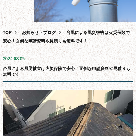
外壁塗装
屋根塗装・葺き替え・カバー工法
雨漏り・バルコニー・ベランダ防水工事
TOP
お知らせ・ブログ
台風による風災被害は火災保険で
その
他
サービス
安心！面倒な申請資料や見積りも無料です！
助成
金
相談
2024.08.05
スタッフ
紹
介
台風による風災被害は火災保険で安心！面倒な申請資料や見積りも
よくある
質
問
無料です！
会
社
概要
問合せ
フォーム
サイ
ト
マップ
お
知
らせ・
ブログ