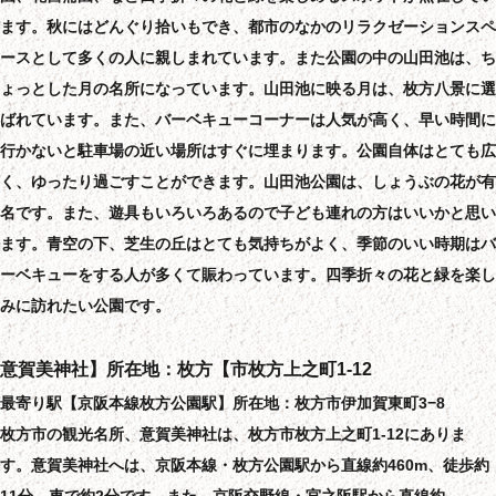
ます。秋にはどんぐり拾いもでき、都市のなかのリラクゼーションスペ
ースとして多くの人に親しまれています。また公園の中の山田池は、ち
ょっとした月の名所になっています。山田池に映る月は、枚方八景に選
ばれています。また、バーベキューコーナーは人気が高く、早い時間に
行かないと駐車場の近い場所はすぐに埋まります。公園自体はとても広
く、ゆったり過ごすことができます。山田池公園は、しょうぶの花が有
名です。また、遊具もいろいろあるので子ども連れの方はいいかと思い
ます。青空の下、芝生の丘はとても気持ちがよく、季節のいい時期はバ
ーベキューをする人が多くて賑わっています。四季折々の花と緑を楽し
みに訪れたい公園です。
意賀美神社】所在地：枚方【市枚方上之町1-12
最寄り駅【京阪本線枚方公園駅】所在地：枚方市伊加賀東町3−8
枚方市の観光名所、意賀美神社は、枚方市枚方上之町1-12にありま
す。意賀美神社へは、京阪本線・枚方公園駅から直線約460m、徒歩約
11分、車で約2分です。また、京阪交野線・宮之阪駅から直線約