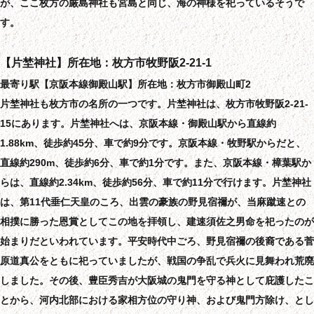
が、ここ枚方の厳島神社も宮島と同じ、海の神様を祀っているそうで
す。
【片埜神社】所在地：枚方市牧野阪2-21-1
最寄り駅【京阪本線御殿山駅】所在地：枚方市御殿山町2
片埜神社も枚方市の名所の一つです。片埜神社は、枚方市牧野阪2-21-
15にあります。片埜神社へは、京阪本線・御殿山駅から直線約
1.88km、徒歩約45分、車で約9分です。京阪本線・牧野駅からだと、
直線約290m、徒歩約6分、車で約1分です。また、京阪本線・樟葉駅か
らは、直線約2.34km、徒歩約56分、車で約11分で行けます。片埜神社
は、第11代垂仁天皇のころ、出雲の豪族の野見宿禰が、当麻蹴速との
相撲に勝った恩賞としてこの地を拝領し、建速須佐之男命を祀ったのが
始まりだといわれています。平安時代中ごろ、野見宿禰の後裔である菅
原道真公をともに祀っていましたが、戦国の争乱で兵火に見舞われ荒廃
しました。その後、豊臣秀吉が大阪城の鬼門を守る神として庇護したこ
とから、河内北部における家相方位の守り神、および鬼門方除け、とし