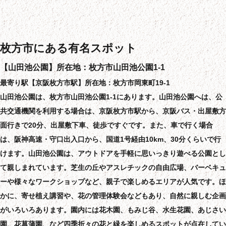
枚方市にある有名スポット
【山田池公園】所在地：枚方市山田池公園1-1
最寄り駅【京阪枚方市駅】所在地：枚方市岡東町19-1
山田池公園は、枚方市山田池公園1-1にあります。山田池公園へは、公
共交通機関を利用する場合は、京阪枚方市駅から、京阪バス・出屋敷方
面行きで20分、出屋敷下車、徒歩ですぐです。また、車で行く場合
は、阪神高速・守口出入口から、国道1号経由10km、30分くらいで行
けます。山田池公園は、アウトドアを手軽に思いっきり遊べる公園とし
て親しまれています。芝生の丘やアスレチックの自由広場、バーベキュ
ーや様々なワークショップなど、親子で楽しめるエリアが人気です。ほ
かに、寄せ植え講習や、花の管理体験会などもあり、自然に親しむ企画
がいろいろあります。園内には花木園、もみじ谷、水生花園、あじさい
園、花菖蒲園、など四季折々の花と緑を楽しめるスポットが点在してい