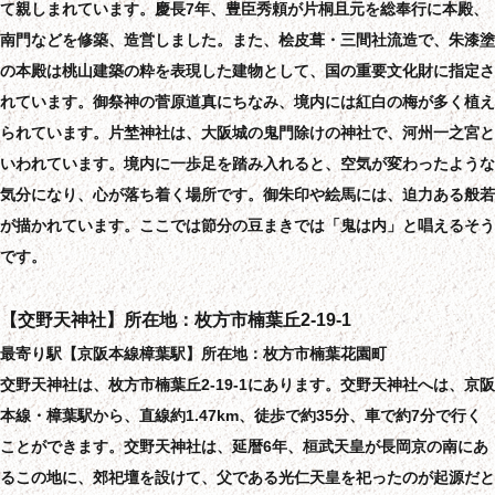
て親しまれています。慶長7年、豊臣秀頼が片桐且元を総奉行に本殿、
南門などを修築、造営しました。また、桧皮葺・三間社流造で、朱漆塗
の本殿は桃山建築の粋を表現した建物として、国の重要文化財に指定さ
れています。御祭神の菅原道真にちなみ、境内には紅白の梅が多く植え
られています。片埜神社は、大阪城の鬼門除けの神社で、河州一之宮と
いわれています。境内に一歩足を踏み入れると、空気が変わったような
気分になり、心が落ち着く場所です。御朱印や絵馬には、迫力ある般若
が描かれています。ここでは節分の豆まきでは「鬼は内」と唱えるそう
です。
【交野天神社】所在地：枚方市楠葉丘2-19-1
最寄り駅【京阪本線樟葉駅】所在地：枚方市楠葉花園町
交野天神社は、枚方市楠葉丘2-19-1にあります。交野天神社へは、京阪
本線・樟葉駅から、直線約1.47km、徒歩で約35分、車で約7分で行く
ことができます。交野天神社は、延暦6年、桓武天皇が長岡京の南にあ
るこの地に、郊祀壇を設けて、父である光仁天皇を祀ったのが起源だと