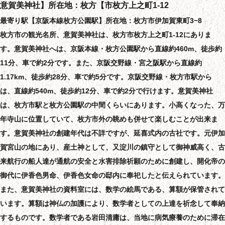
意賀美神社】所在地：枚方【市枚方上之町1-12
最寄り駅【京阪本線枚方公園駅】所在地：枚方市伊加賀東町3−8
枚方市の観光名所、意賀美神社は、枚方市枚方上之町1-12にありま
す。意賀美神社へは、京阪本線・枚方公園駅から直線約460m、徒歩約
11分、車で約2分です。また、京阪交野線・宮之阪駅から直線約
1.17km、徒歩約28分、車で約5分です。京阪交野線・枚方市駅から
は、直線約540m、徒歩約12分、車で約2分で行けます。意賀美神社
は、枚方市駅と枚方公園駅の中間くらいにあります。小高くなった、万
年寺山に位置していて、枚方市外の眺めも併せて楽しむことが出来ま
す。意賀美神社の創建年代は不詳ですが、延喜式内の古社です。元伊加
賀宮山の地にあり、産土神として、又淀川の鎮守として御神威高く、古
来航行の船人達が通航の安全と水害排除祈願のために創建し、開化帝の
御代に伊香色男命、伊香色女命の邸内に奉祀したと伝えられています。
また、意賀美神社の資料室には、数学の絵馬である、算額が保管されて
います。算額は神仏の加護により、数学者としての上達を祈念して奉納
するものです。数学者である岩田清庸は、当地に病気療養のために滞在