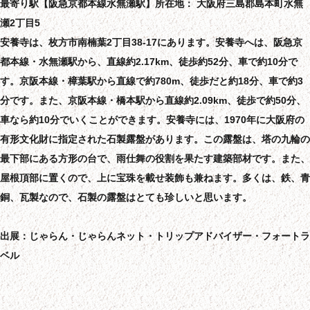
最寄り駅【阪急京都本線水無瀬駅】所在地： 大阪府三島郡島本町水無
瀬2丁目5
安養寺は、枚方市南楠葉2丁目38-17にあります。安養寺へは、阪急京
都本線・水無瀬駅から、直線約2.17km、徒歩約52分、車で約10分で
す。京阪本線・樟葉駅から直線で約780m、徒歩だと約18分、車で約3
分です。また、京阪本線・橋本駅から直線約2.09km、徒歩で約50分、
車なら約10分でいくことができます。安養寺には、1970年に大阪府の
有形文化財に指定された石製露盤があります。この露盤は、塔の九輪の
最下部にある方形の台で、雨仕舞の役割を果たす建築部材です。また、
屋根頂部に置くので、上に宝珠を載せ装飾も兼ねます。多くは、鉄、青
銅、瓦製なので、石製の露盤はとても珍しいと思います。
出展：じゃらん・じゃらんネット・トリップアドバイザー・フォートラ
ベル