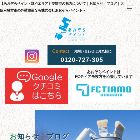
【あおぞらペイント対応エリア】交野市の魅力について｜お知らせ・ブログ｜大
阪府枚方市の外壁塗装なら株式会社あおぞらペイントへ
Contact
お問い合わせはお気軽に
0120-727-305
TOP
あおぞらペイントは
料金
・
施
工
流
までの
れ
FCティアモ枚方を応援しています
当社
選
理由
が
ばれる
施工
事
例
お客様
声
の
採用
情報
お
知らせ・ブログ