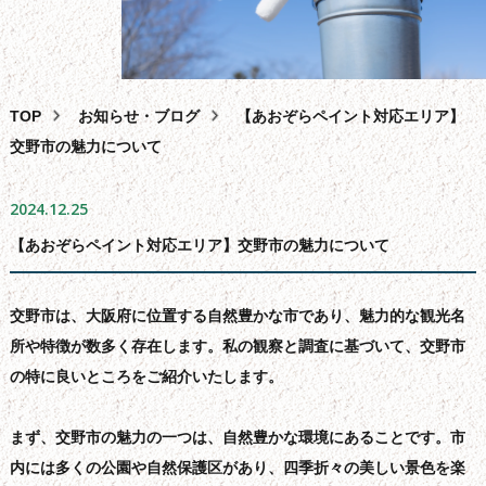
外壁塗装
屋根塗装・葺き替え・カバー工法
雨漏り・バルコニー・ベランダ防水工事
TOP
お知らせ・ブログ
【あおぞらペイント対応エリア】
その
他
サービス
交野市の魅力について
助成
金
相談
2024.12.25
スタッフ
紹
介
【あおぞらペイント対応エリア】交野市の魅力について
よくある
質
問
会
社
概要
交野市は、大阪府に位置する自然豊かな市であり、魅力的な観光名
問合せ
フォーム
所や特徴が数多く存在します。私の観察と調査に基づいて、交野市
の特に良いところをご紹介いたします。
サイ
ト
マップ
お
知
らせ・
ブログ
まず、交野市の魅力の一つは、自然豊かな環境にあることです。市
内には多くの公園や自然保護区があり、四季折々の美しい景色を楽