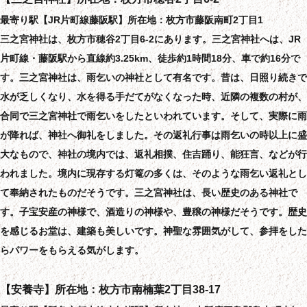
最寄り駅【JR片町線藤阪駅】所在地：枚方市藤阪南町2丁目1
三之宮神社は、枚方市穂谷2丁目6-2にあります。三之宮神社へは、JR
片町線・藤阪駅から直線約3.25km、徒歩約1時間18分、車で約16分で
す。三之宮神社は、雨乞いの神社として有名です。昔は、日照り続きで
水が乏しくなり、水を得る手だてがなくなった時、近隣の複数の村が、
合同で三之宮神社で雨乞いをしたといわれています。そして、実際に雨
が降れば、神社へ御礼をしました。その返礼行事は雨乞いの時以上に盛
大なもので、神社の境内では、返礼相撲、住吉踊り、能狂言、などが行
われました。境内に現存する灯篭の多くは、そのような雨乞い返礼とし
て奉納されたものだそうです。三之宮神社は、長い歴史のある神社で
す。子宝安産の神様で、酒造りの神様や、豊穣の神様だそうです。歴史
を感じるお堂は、建築も美しいです。神聖な雰囲気がして、参拝をした
らパワーをもらえる気がします。
【安養寺】所在地：枚方市南楠葉2丁目38-17