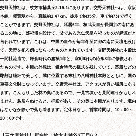
交野天神社は、枚方市楠葉丘2-19-1にあります。交野天神社へは、京阪
本線・樟葉駅から、直線約1.47km、徒歩で約35分、車で約7分で行く
ことができます。交野天神社は、延暦6年、桓武天皇が長岡京の南にあ
るこの地に、郊祀壇を設けて、父である光仁天皇を祀ったのが起源だと
言われています。これは、中国の皇帝が毎年冬至に都の南に天壇を設け
て、天帝を祀る例にならったものとされています。交野天神社の本殿は
一間社流造で、鎌倉時代の嘉禎4年と、室町時代の応永8年に修復され
たものです。本殿の外観は、鎌倉時代の様式を残していて、蟇股などの
彫刻は繊細で美しく、隣に位置する末社の八幡神社本殿とともに、国の
重要文化財になっています。交野天神社は、アクセスが良い場所にあり
ます。こんもりした林の奥にあるので、一見古墳かと見間違うかもしれ
ません。鳥居をぬけると、拝殿があり、その奥に本殿があります。境内
はなかなか静かで落ち着きます。定休日なし、営業時間は、10：00～
20：00です。
【三之宮神社】所在地：枚方市穂谷2丁目6-2