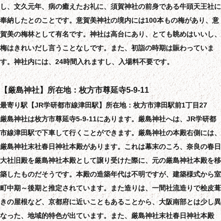
し、文久元年、病の癒えたお礼に、須賀神社の前身である牛頭天王社に
奉納したとのことです。意賀美神社の境内には100本もの梅があり、意
賀美の梅林として有名です。神社は高台にあり、とても眺めはいいし、
梅はきれいだし言うことなしです。また、初詣の時期は賑わっていま
す。神社内には、24時間入れますし、入場料不要です。
【厳島神社】所在地：枚方市尊延寺5-9-11
最寄り駅【JR学研都市線津田駅】所在地：枚方市津田駅前1丁目27
厳島神社は枚方市尊延寺5-9-11にあります。厳島神社へは、JR学研都
市線津田駅で下車して行くことができます。厳島神社の本殿右側には、
厳島神社末社春日神社本殿があります。これは幕末のころ、奈良の春日
大社旧殿を厳島神社本殿として譲り受けた際に、元の厳島神社本殿を移
築したものだそうです。本殿の造築年代は不明ですが、建築様式から室
町中期～後期と推定されています。また造りは、一間社流造りで桧皮葺
きの屋根など、京都府に近いこともあることから、大阪南部とは少し異
なった、地域的特色が出ています。また、厳島神社末社春日神社本殿