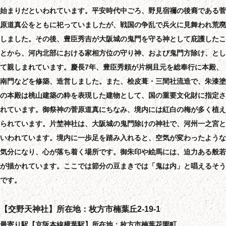
始まりだといわれています。平安時代中ごろ、野見宿禰の後裔である菅
原道真公をともに祀っていましたが、戦国の争乱で兵火に見舞われ荒廃
しました。その後、豊臣秀吉が大阪城の鬼門を守る神として庇護したこ
とから、河内北部における家相方位の守り神、および鬼門方除け、とし
て親しまれています。慶長7年、豊臣秀頼が片桐且元を総奉行に本殿、
南門などを修築、造営しました。また、桧皮葺・三間社流造で、朱漆塗
の本殿は桃山建築の粋を表現した建物として、国の重要文化財に指定さ
れています。御祭神の菅原道真にちなみ、境内には紅白の梅が多く植え
られています。片埜神社は、大阪城の鬼門除けの神社で、河州一之宮と
いわれています。境内に一歩足を踏み入れると、空気が変わったような
気分になり、心が落ち着く場所です。御朱印や絵馬には、迫力ある般若
が描かれています。ここでは節分の豆まきでは「鬼は内」と唱えるそう
です。
【交野天神社】所在地：枚方市楠葉丘2-19-1
最寄り駅【京阪本線樟葉駅】所在地：枚方市楠葉花園町