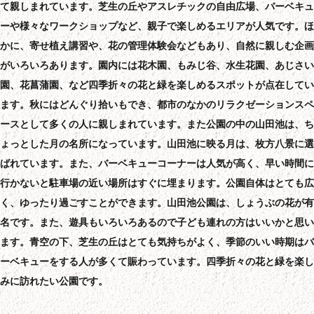
て親しまれています。芝生の丘やアスレチックの自由広場、バーベキュ
ーや様々なワークショップなど、親子で楽しめるエリアが人気です。ほ
かに、寄せ植え講習や、花の管理体験会などもあり、自然に親しむ企画
がいろいろあります。園内には花木園、もみじ谷、水生花園、あじさい
園、花菖蒲園、など四季折々の花と緑を楽しめるスポットが点在してい
ます。秋にはどんぐり拾いもでき、都市のなかのリラクゼーションスペ
ースとして多くの人に親しまれています。また公園の中の山田池は、ち
ょっとした月の名所になっています。山田池に映る月は、枚方八景に選
ばれています。また、バーベキューコーナーは人気が高く、早い時間に
行かないと駐車場の近い場所はすぐに埋まります。公園自体はとても広
く、ゆったり過ごすことができます。山田池公園は、しょうぶの花が有
名です。また、遊具もいろいろあるので子ども連れの方はいいかと思い
ます。青空の下、芝生の丘はとても気持ちがよく、季節のいい時期はバ
ーベキューをする人が多くて賑わっています。四季折々の花と緑を楽し
みに訪れたい公園です。