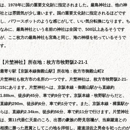
は、1978年に国の重要文化財に指定されました。厳島神社は、他の神
社とは雰囲気が少し違います。国の重要文化財に指定されるほどです
し、パワースポットのような感じがして、いい気分転換になります。ち
なみに、厳島神社という名前の神社は全国で、500以上あるそうです
が、ここ枚方の厳島神社も宮島と同じ、海の神様を祀っているそうで
す。
【片埜神社】所在地：枚方市牧野阪2-21-1
最寄り駅【京阪本線御殿山駅】所在地：枚方市御殿山町2
片埜神社も枚方市の名所の一つです。片埜神社は、枚方市牧野阪2-21-
15にあります。片埜神社へは、京阪本線・御殿山駅から直線約
1.88km、徒歩約45分、車で約9分です。京阪本線・牧野駅からだと、
直線約290m、徒歩約6分、車で約1分です。また、京阪本線・樟葉駅か
らは、直線約2.34km、徒歩約56分、車で約11分で行けます。片埜神社
は、第11代垂仁天皇のころ、出雲の豪族の野見宿禰が、当麻蹴速との
相撲に勝った恩賞としてこの地を拝領し、建速須佐之男命を祀ったのが