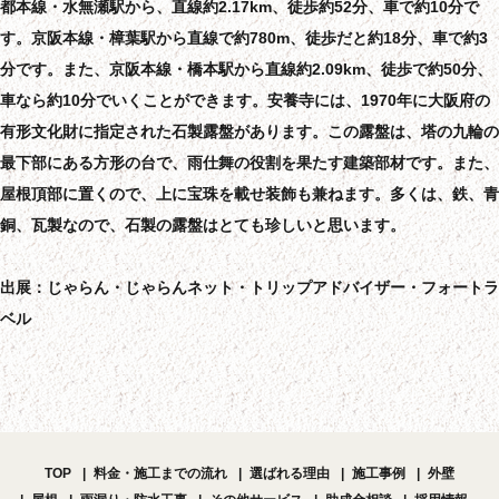
都本線・水無瀬駅から、直線約2.17km、徒歩約52分、車で約10分で
す。京阪本線・樟葉駅から直線で約780m、徒歩だと約18分、車で約3
分です。また、京阪本線・橋本駅から直線約2.09km、徒歩で約50分、
車なら約10分でいくことができます。安養寺には、1970年に大阪府の
有形文化財に指定された石製露盤があります。この露盤は、塔の九輪の
最下部にある方形の台で、雨仕舞の役割を果たす建築部材です。また、
屋根頂部に置くので、上に宝珠を載せ装飾も兼ねます。多くは、鉄、青
銅、瓦製なので、石製の露盤はとても珍しいと思います。
出展：じゃらん・じゃらんネット・トリップアドバイザー・フォートラ
ベル
TOP
料金・施工までの流れ
選ばれる理由
施工事例
外壁