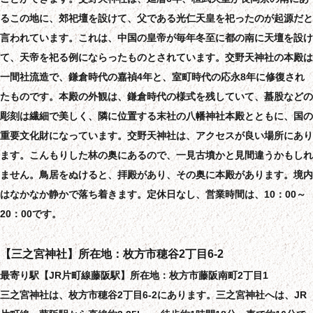
るこの地に、郊祀壇を設けて、父である光仁天皇を祀ったのが起源だと
言われています。これは、中国の皇帝が毎年冬至に都の南に天壇を設け
て、天帝を祀る例にならったものとされています。交野天神社の本殿は
一間社流造で、鎌倉時代の嘉禎4年と、室町時代の応永8年に修復され
たものです。本殿の外観は、鎌倉時代の様式を残していて、蟇股などの
彫刻は繊細で美しく、隣に位置する末社の八幡神社本殿とともに、国の
重要文化財になっています。交野天神社は、アクセスが良い場所にあり
ます。こんもりした林の奥にあるので、一見古墳かと見間違うかもしれ
ません。鳥居をぬけると、拝殿があり、その奥に本殿があります。境内
はなかなか静かで落ち着きます。定休日なし、営業時間は、10：00～
20：00です。
【三之宮神社】所在地：枚方市穂谷2丁目6-2
最寄り駅【JR片町線藤阪駅】所在地：枚方市藤阪南町2丁目1
三之宮神社は、枚方市穂谷2丁目6-2にあります。三之宮神社へは、JR