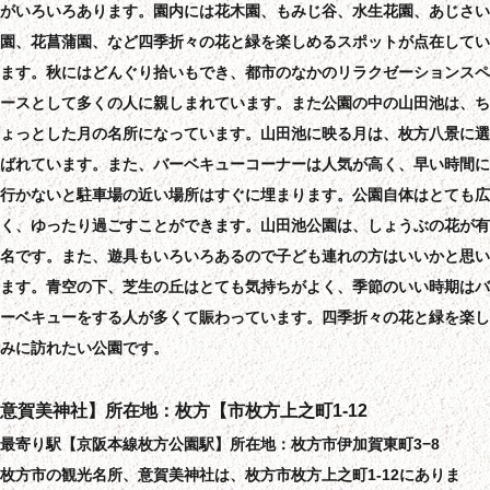
がいろいろあります。園内には花木園、もみじ谷、水生花園、あじさい
園、花菖蒲園、など四季折々の花と緑を楽しめるスポットが点在してい
ます。秋にはどんぐり拾いもでき、都市のなかのリラクゼーションスペ
ースとして多くの人に親しまれています。また公園の中の山田池は、ち
ょっとした月の名所になっています。山田池に映る月は、枚方八景に選
ばれています。また、バーベキューコーナーは人気が高く、早い時間に
行かないと駐車場の近い場所はすぐに埋まります。公園自体はとても広
く、ゆったり過ごすことができます。山田池公園は、しょうぶの花が有
名です。また、遊具もいろいろあるので子ども連れの方はいいかと思い
ます。青空の下、芝生の丘はとても気持ちがよく、季節のいい時期はバ
ーベキューをする人が多くて賑わっています。四季折々の花と緑を楽し
みに訪れたい公園です。
意賀美神社】所在地：枚方【市枚方上之町1-12
最寄り駅【京阪本線枚方公園駅】所在地：枚方市伊加賀東町3−8
枚方市の観光名所、意賀美神社は、枚方市枚方上之町1-12にありま