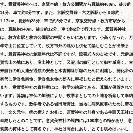
す。意賀美神社へは、京阪本線・枚方公園駅から直線約460m、徒歩約
11分、車で約2分です。また、京阪交野線・宮之阪駅から直線約
1.17km、徒歩約28分、車で約5分です。京阪交野線・枚方市駅から
は、直線約540m、徒歩約12分、車で約2分で行けます。意賀美神社
は、枚方市駅と枚方公園駅の中間くらいにあります。小高くなった、万
年寺山に位置していて、枚方市外の眺めも併せて楽しむことが出来ま
す。意賀美神社の創建年代は不詳ですが、延喜式内の古社です。元伊加
賀宮山の地にあり、産土神として、又淀川の鎮守として御神威高く、古
来航行の船人達が通航の安全と水害排除祈願のために創建し、開化帝の
御代に伊香色男命、伊香色女命の邸内に奉祀したと伝えられています。
また、意賀美神社の資料室には、数学の絵馬である、算額が保管されて
います。算額は神仏の加護により、数学者としての上達を祈念して奉納
するものです。数学者である岩田清庸は、当地に病気療養のために滞在
し、文久元年、病の癒えたお礼に、須賀神社の前身である牛頭天王社に
奉納したとのことです。意賀美神社の境内には100本もの梅があり、意
賀美の梅林として有名です。神社は高台にあり、とても眺めはいいし、