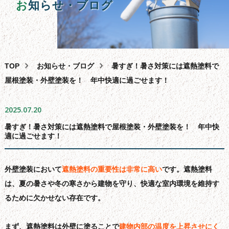
外壁塗装
お
知らせ・ブログ
屋根塗装・葺き替え・カバー工法
雨漏り・バルコニー・ベランダ防水工事
その
他
サービス
TOP
お知らせ・ブログ
暑すぎ！暑さ対策には遮熱塗料で
助成
金
相談
屋根塗装・外壁塗装を！ 年中快適に過ごせます！
スタッフ
紹
介
2025.07.20
よくある
質
問
暑すぎ！暑さ対策には遮熱塗料で屋根塗装・外壁塗装を！ 年中快
適に過ごせます！
会
社
概要
問合せ
フォーム
外壁塗装において
遮熱塗料の重要性は非常に高い
です。遮熱塗料
は、夏の暑さや冬の寒さから建物を守り、快適な室内環境を維持す
サイ
ト
マップ
るために欠かせない存在です。
お
知
らせ・
ブログ
まず、遮熱塗料は外壁に塗ることで
建物内部の温度を上昇させにく