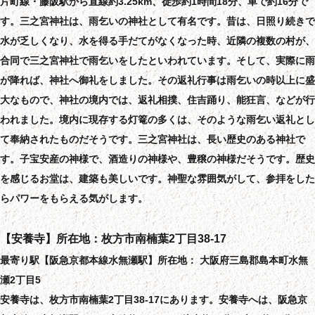
片町線・藤阪駅から直線約3.25km、徒歩約1時間18分、車で約16分で
す。三之宮神社は、雨乞いの神社として有名です。昔は、日照り続きで
水が乏しくなり、水を得る手だてがなくなった時、近隣の複数の村が、
合同で三之宮神社で雨乞いをしたといわれています。そして、実際に雨
が降れば、神社へ御礼をしました。その返礼行事は雨乞いの時以上に盛
大なもので、神社の境内では、返礼相撲、住吉踊り、能狂言、などが行
われました。境内に現存する灯篭の多くは、そのような雨乞い返礼とし
て奉納されたものだそうです。三之宮神社は、長い歴史のある神社で
す。子宝安産の神様で、酒造りの神様や、豊穣の神様だそうです。歴史
を感じるお堂は、建築も美しいです。神聖な雰囲気がして、参拝をした
らパワーをもらえる気がします。
【安養寺】所在地：枚方市南楠葉2丁目38-17
最寄り駅【阪急京都本線水無瀬駅】所在地： 大阪府三島郡島本町水無
瀬2丁目5
安養寺は、枚方市南楠葉2丁目38-17にあります。安養寺へは、阪急京