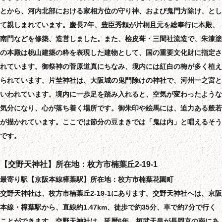
とから、河内北部における家相方位の守り神、および鬼門方除け、とし
て親しまれています。慶長7年、豊臣秀頼が片桐且元を総奉行に本殿、
南門などを修築、造営しました。また、桧皮葺・三間社流造で、朱漆塗
の本殿は桃山建築の粋を表現した建物として、国の重要文化財に指定さ
れています。御祭神の菅原道真にちなみ、境内には紅白の梅が多く植え
られています。片埜神社は、大阪城の鬼門除けの神社で、河州一之宮と
いわれています。境内に一歩足を踏み入れると、空気が変わったような
気分になり、心が落ち着く場所です。御朱印や絵馬には、迫力ある般若
が描かれています。ここでは節分の豆まきでは「鬼は内」と唱えるそう
です。
【交野天神社】所在地：枚方市楠葉丘2-19-1
最寄り駅【京阪本線樟葉駅】所在地：枚方市楠葉花園町
交野天神社は、枚方市楠葉丘2-19-1にあります。交野天神社へは、京阪
本線・樟葉駅から、直線約1.47km、徒歩で約35分、車で約7分で行く
ことができます。交野天神社は、延暦6年、桓武天皇が長岡京の南にあ