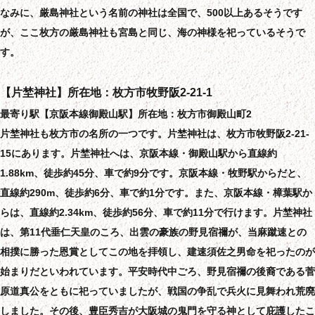
なみに、厳島神社という名前の神社は全国で、500以上あるそうです
が、ここ枚方の厳島神社も宮島と同じ、海の神様を祀っているそうで
す。
【片埜神社】所在地：枚方市牧野阪2-21-1
最寄り駅【京阪本線御殿山駅】所在地：枚方市御殿山町2
片埜神社も枚方市の名所の一つです。片埜神社は、枚方市牧野阪2-21-
15にあります。片埜神社へは、京阪本線・御殿山駅から直線約
1.88km、徒歩約45分、車で約9分です。京阪本線・牧野駅からだと、
直線約290m、徒歩約6分、車で約1分です。また、京阪本線・樟葉駅か
らは、直線約2.34km、徒歩約56分、車で約11分で行けます。片埜神社
は、第11代垂仁天皇のころ、出雲の豪族の野見宿禰が、当麻蹴速との
相撲に勝った恩賞としてこの地を拝領し、建速須佐之男命を祀ったのが
始まりだといわれています。平安時代中ごろ、野見宿禰の後裔である菅
原道真公をともに祀っていましたが、戦国の争乱で兵火に見舞われ荒廃
しました。その後、豊臣秀吉が大阪城の鬼門を守る神として庇護したこ