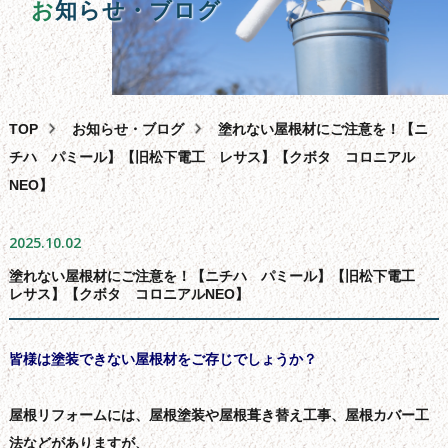
外壁塗装
お
知らせ・ブログ
屋根塗装・葺き替え・カバー工法
雨漏り・バルコニー・ベランダ防水工事
その
他
サービス
TOP
お知らせ・ブログ
塗れない屋根材にご注意を！【ニ
助成
金
相談
チハ パミール】【旧松下電工 レサス】【クボタ コロニアル
NEO】
スタッフ
紹
介
よくある
質
問
2025.10.02
会
社
概要
塗れない屋根材にご注意を！【ニチハ パミール】【旧松下電工
レサス】【クボタ コロニアルNEO】
問合せ
フォーム
皆様は塗装できない屋根材をご存じでしょうか？
サイ
ト
マップ
お
知
らせ・
ブログ
屋根リフォームには、屋根塗装や屋根葺き替え工事、屋根カバー工
法などがありますが、