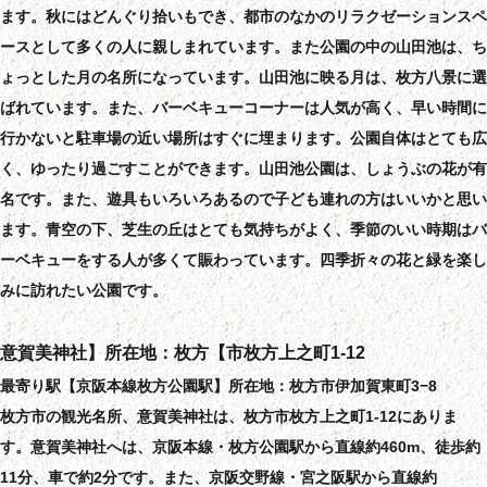
ます。秋にはどんぐり拾いもでき、都市のなかのリラクゼーションスペ
ースとして多くの人に親しまれています。また公園の中の山田池は、ち
ょっとした月の名所になっています。山田池に映る月は、枚方八景に選
ばれています。また、バーベキューコーナーは人気が高く、早い時間に
行かないと駐車場の近い場所はすぐに埋まります。公園自体はとても広
く、ゆったり過ごすことができます。山田池公園は、しょうぶの花が有
名です。また、遊具もいろいろあるので子ども連れの方はいいかと思い
ます。青空の下、芝生の丘はとても気持ちがよく、季節のいい時期はバ
ーベキューをする人が多くて賑わっています。四季折々の花と緑を楽し
みに訪れたい公園です。
意賀美神社】所在地：枚方【市枚方上之町1-12
最寄り駅【京阪本線枚方公園駅】所在地：枚方市伊加賀東町3−8
枚方市の観光名所、意賀美神社は、枚方市枚方上之町1-12にありま
す。意賀美神社へは、京阪本線・枚方公園駅から直線約460m、徒歩約
11分、車で約2分です。また、京阪交野線・宮之阪駅から直線約