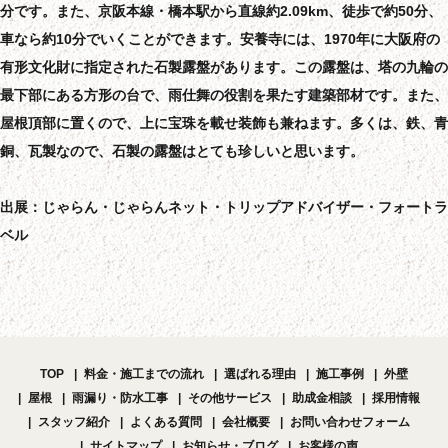
分です。また、京阪本線・橋本駅から直線約2.09km、徒歩で約50分、
車なら約10分でいくことができます。安養寺には、1970年に大阪府の
有形文化財に指定された石製露盤があります。この露盤は、塔の九輪の
最下部にある方形の台で、雨仕舞の役割を果たす建築部材です。また、
屋根頂部に置くので、上に宝珠を載せ装飾も兼ねます。多くは、鉄、青
銅、瓦製なので、石製の露盤はとても珍しいと思います。
出展：じゃらん・じゃらんネット・トリップアドバイザー・フォートラ
ベル
TOP
料金・施工までの流れ
選ばれる理由
施工事例
外壁
屋根
雨漏り・防水工事
その他サービス
助成金相談
採用情報
スタッフ紹介
よくある質問
会社概要
お問い合わせフォーム
サイトマップ
お知らせ・ブログ
お客様の声