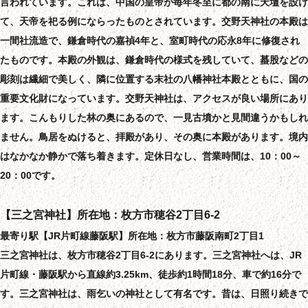
言われています。これは、中国の皇帝が毎年冬至に都の南に天壇を設け
て、天帝を祀る例にならったものとされています。交野天神社の本殿は
一間社流造で、鎌倉時代の嘉禎4年と、室町時代の応永8年に修復され
たものです。本殿の外観は、鎌倉時代の様式を残していて、蟇股などの
彫刻は繊細で美しく、隣に位置する末社の八幡神社本殿とともに、国の
重要文化財になっています。交野天神社は、アクセスが良い場所にあり
ます。こんもりした林の奥にあるので、一見古墳かと見間違うかもしれ
ません。鳥居をぬけると、拝殿があり、その奥に本殿があります。境内
はなかなか静かで落ち着きます。定休日なし、営業時間は、10：00～
20：00です。
【三之宮神社】所在地：枚方市穂谷2丁目6-2
最寄り駅【JR片町線藤阪駅】所在地：枚方市藤阪南町2丁目1
三之宮神社は、枚方市穂谷2丁目6-2にあります。三之宮神社へは、JR
片町線・藤阪駅から直線約3.25km、徒歩約1時間18分、車で約16分で
す。三之宮神社は、雨乞いの神社として有名です。昔は、日照り続きで