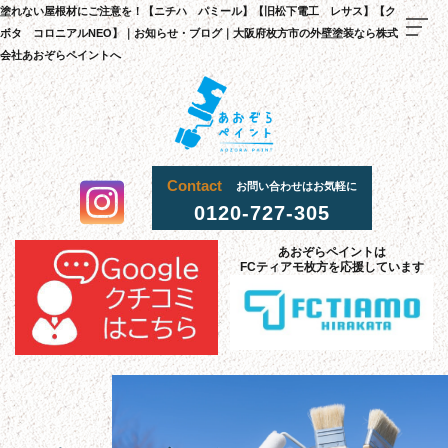
塗れない屋根材にご注意を！【ニチハ パミール】【旧松下電工 レサス】【ク
ボタ コロニアルNEO】｜お知らせ・ブログ｜大阪府枚方市の外壁塗装なら株式
会社あおぞらペイントへ
Contact
お問い合わせはお気軽に
TOP
0120-727-305
料金
・
施
工
流
までの
れ
あおぞらペイントは
FCティアモ枚方を応援しています
当社
選
理由
が
ばれる
施工
事
例
お客様
声
の
採用
情報