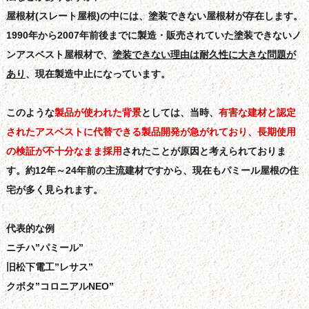
屋根材(スレート屋根)の中には、塗装できない屋根材が存在します。
1990年から2007年前後までに製造・販売されていた塗装できないノ
ンアスベスト屋根材で、
塗装できない理由は耐久性
に大きな問題が
あり
、現在製造中止になっています。
このような
製品が使われた背景
としては、当時、
有害な建材と認定
されたアスベストに代替できる製品開発が急がれており、長期使用
の検証が不十分なまま採用
されたことが原因と考えられておりま
す。約12年～24年前の主流建材ですから、現在もパミール屋根の住
宅が多く見られます。
代表的な例
ニチハ”パミール”
旧松下電工”レサス”
クボタ”コロニアルNEO”