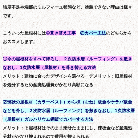
強度不足
や
端部のミルフィーユ状態
など、塗装できない理由は様々
です。
こういった屋根材には
①葺き替え工事
②カバー工法
のどちらかを
おススメします。
①今の屋根材をすべて降ろし、２次防水層（ルーフィング）を敷き
なおし、1次防水層（屋根材）を葺き替える方法
メリット：建物に合ったデザインを選べる デメリット：旧屋根材
を処分するため産廃処理費がかなり高額になる
②現状の屋根材（カラーベスト）から棟（むね）板金やケラバ板金
などを外し、２次防水層（ルーフィング）を敷きなおし、1次防水層
（屋根材）ガルバリウム鋼鈑でカバーする方法
メリット：旧屋根材はそのまま乗せたままにし、棟板金など産廃処
分材がかなり抑えれるので費用が抑えられる