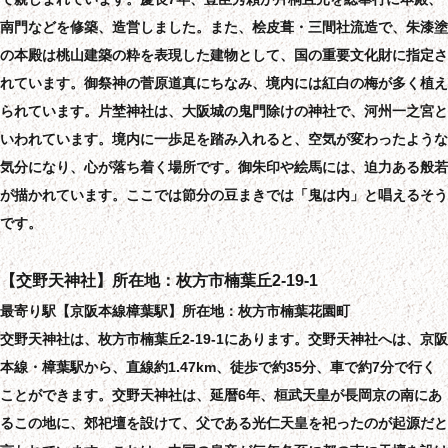
南門などを修築、造営しました。また、桧皮葺・三間社流造で、朱漆塗
の本殿は桃山建築の粋を表現した建物として、国の重要文化財に指定さ
れています。御祭神の菅原道真にちなみ、境内には紅白の梅が多く植え
られています。片埜神社は、大阪城の鬼門除けの神社で、河州一之宮と
いわれています。境内に一歩足を踏み入れると、空気が変わったような
気分になり、心が落ち着く場所です。御朱印や絵馬には、迫力ある般若
が描かれています。ここでは節分の豆まきでは「鬼は内」と唱えるそう
です。
【交野天神社】所在地：枚方市楠葉丘2-19-1
最寄り駅【京阪本線樟葉駅】所在地：枚方市楠葉花園町
交野天神社は、枚方市楠葉丘2-19-1にあります。交野天神社へは、京阪
本線・樟葉駅から、直線約1.47km、徒歩で約35分、車で約7分で行く
ことができます。交野天神社は、延暦6年、桓武天皇が長岡京の南にあ
るこの地に、郊祀壇を設けて、父である光仁天皇を祀ったのが起源だと