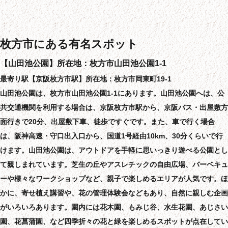
枚方市にある有名スポット
【山田池公園】所在地：枚方市山田池公園1-1
最寄り駅【京阪枚方市駅】所在地：枚方市岡東町19-1
山田池公園は、枚方市山田池公園1-1にあります。山田池公園へは、公
共交通機関を利用する場合は、京阪枚方市駅から、京阪バス・出屋敷方
面行きで20分、出屋敷下車、徒歩ですぐです。また、車で行く場合
は、阪神高速・守口出入口から、国道1号経由10km、30分くらいで行
けます。山田池公園は、アウトドアを手軽に思いっきり遊べる公園とし
て親しまれています。芝生の丘やアスレチックの自由広場、バーベキュ
ーや様々なワークショップなど、親子で楽しめるエリアが人気です。ほ
かに、寄せ植え講習や、花の管理体験会などもあり、自然に親しむ企画
がいろいろあります。園内には花木園、もみじ谷、水生花園、あじさい
園、花菖蒲園、など四季折々の花と緑を楽しめるスポットが点在してい