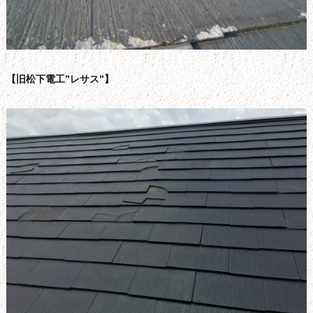
【旧松下電工”レサス”】