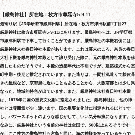
【厳島神社】所在地：枚方市尊延寺5-9-11
最寄り駅【JR学研都市線津田駅】所在地：枚方市津田駅前1丁目27
厳島神社は枚方市尊延寺5-9-11にあります。厳島神社へは、JR学研都
市線津田駅で下車して行くことができます。厳島神社の本殿右側には、
厳島神社末社春日神社本殿があります。これは幕末のころ、奈良の春日
大社旧殿を厳島神社本殿として譲り受けた際に、元の厳島神社本殿を移
築したものだそうです。本殿の造築年代は不明ですが、建築様式から室
町中期～後期と推定されています。また造りは、一間社流造りで桧皮葺
きの屋根など、京都府に近いこともあることから、大阪南部とは少し異
なった、地域的特色が出ています。また、厳島神社末社春日神社本殿
は、1978年に国の重要文化財に指定されました。厳島神社は、他の神
社とは雰囲気が少し違います。国の重要文化財に指定されるほどです
し、パワースポットのような感じがして、いい気分転換になります。ち
なみに、厳島神社という名前の神社は全国で、500以上あるそうです
が、ここ枚方の厳島神社も宮島と同じ、海の神様を祀っているそうで