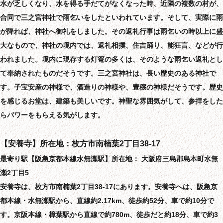
水が乏しくなり、水を得る手だてがなくなった時、近隣の複数の村が、
合同で三之宮神社で雨乞いをしたといわれています。そして、実際に雨
が降れば、神社へ御礼をしました。その返礼行事は雨乞いの時以上に盛
大なもので、神社の境内では、返礼相撲、住吉踊り、能狂言、などが行
われました。境内に現存する灯篭の多くは、そのような雨乞い返礼とし
て奉納されたものだそうです。三之宮神社は、長い歴史のある神社で
す。子宝安産の神様で、酒造りの神様や、豊穣の神様だそうです。歴史
を感じるお堂は、建築も美しいです。神聖な雰囲気がして、参拝をした
らパワーをもらえる気がします。
【安養寺】所在地：枚方市南楠葉2丁目38-17
最寄り駅【阪急京都本線水無瀬駅】所在地： 大阪府三島郡島本町水無
瀬2丁目5
安養寺は、枚方市南楠葉2丁目38-17にあります。安養寺へは、阪急京
都本線・水無瀬駅から、直線約2.17km、徒歩約52分、車で約10分で
す。京阪本線・樟葉駅から直線で約780m、徒歩だと約18分、車で約3