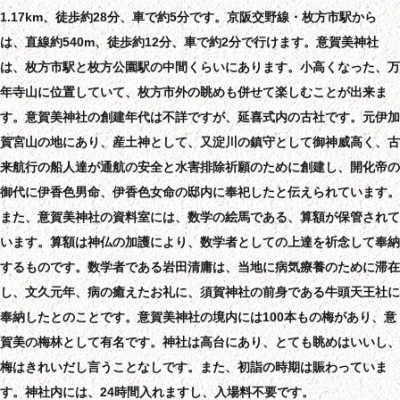
1.17km、徒歩約28分、車で約5分です。京阪交野線・枚方市駅から
は、直線約540m、徒歩約12分、車で約2分で行けます。意賀美神社
は、枚方市駅と枚方公園駅の中間くらいにあります。小高くなった、万
年寺山に位置していて、枚方市外の眺めも併せて楽しむことが出来ま
す。意賀美神社の創建年代は不詳ですが、延喜式内の古社です。元伊加
賀宮山の地にあり、産土神として、又淀川の鎮守として御神威高く、古
来航行の船人達が通航の安全と水害排除祈願のために創建し、開化帝の
御代に伊香色男命、伊香色女命の邸内に奉祀したと伝えられています。
また、意賀美神社の資料室には、数学の絵馬である、算額が保管されて
います。算額は神仏の加護により、数学者としての上達を祈念して奉納
するものです。数学者である岩田清庸は、当地に病気療養のために滞在
し、文久元年、病の癒えたお礼に、須賀神社の前身である牛頭天王社に
奉納したとのことです。意賀美神社の境内には100本もの梅があり、意
賀美の梅林として有名です。神社は高台にあり、とても眺めはいいし、
梅はきれいだし言うことなしです。また、初詣の時期は賑わっていま
す。神社内には、24時間入れますし、入場料不要です。