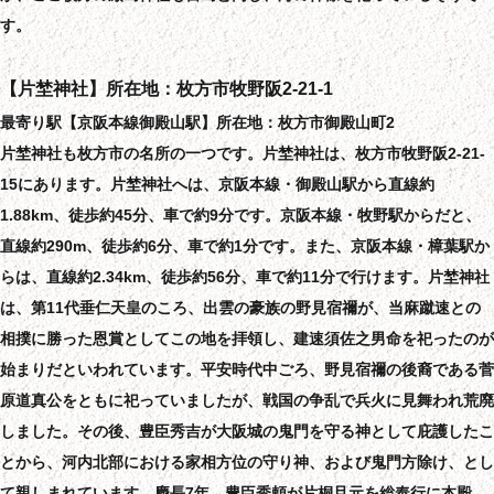
す。
【片埜神社】所在地：枚方市牧野阪2-21-1
最寄り駅【京阪本線御殿山駅】所在地：枚方市御殿山町2
片埜神社も枚方市の名所の一つです。片埜神社は、枚方市牧野阪2-21-
15にあります。片埜神社へは、京阪本線・御殿山駅から直線約
1.88km、徒歩約45分、車で約9分です。京阪本線・牧野駅からだと、
直線約290m、徒歩約6分、車で約1分です。また、京阪本線・樟葉駅か
らは、直線約2.34km、徒歩約56分、車で約11分で行けます。片埜神社
は、第11代垂仁天皇のころ、出雲の豪族の野見宿禰が、当麻蹴速との
相撲に勝った恩賞としてこの地を拝領し、建速須佐之男命を祀ったのが
始まりだといわれています。平安時代中ごろ、野見宿禰の後裔である菅
原道真公をともに祀っていましたが、戦国の争乱で兵火に見舞われ荒廃
しました。その後、豊臣秀吉が大阪城の鬼門を守る神として庇護したこ
とから、河内北部における家相方位の守り神、および鬼門方除け、とし
て親しまれています。慶長7年、豊臣秀頼が片桐且元を総奉行に本殿、