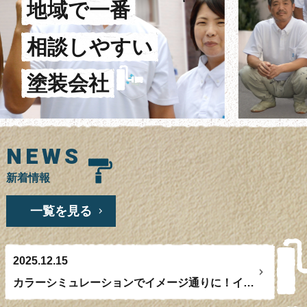
外壁塗装
地
域
で
一
番
屋根塗装・葺き替え・カバー工法
相
談
し
や
す
い
雨漏り・バルコニー・ベランダ防水工事
塗
装
会
社
その
他
サービス
助成
金
相談
スタッフ
紹
介
NEWS
よくある
質
問
新着情報
会
社
概要
一覧を見る
問合せ
フォーム
サイ
ト
マップ
2025.12.15
お
知
らせ・
ブログ
カラーシミュレーションでイメージ通りに！イメージチェンジで新たな発見も！