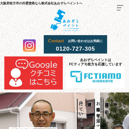
大阪府枚方市の外壁塗装なら株式会社あおぞらペイントへ
Contact
お問い合わせはお気軽に
0120-727-305
TOP
あおぞらペイントは
FCティアモ枚方を応援しています
料金
・
施
工
流
までの
れ
当社
選
理由
が
ばれる
施工
事
例
行っています。
塗装工事を
お客様に寄り添って
寝屋川市を中心に、
大阪府枚方市・交野市・
お客様
声
の
採用
情報