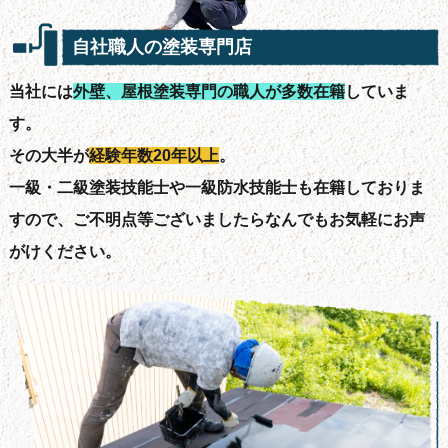
自社職人の塗装専門店
当社には
外壁、屋根塗装専門の職人が多数在籍
していま
す。
その大半が
経験年数20年以上
。
一級・二級塗装技能士や一級防水技能士も在籍しておりま
すので、ご不明点等ございましたらなんでもお気軽にお声
がけください。