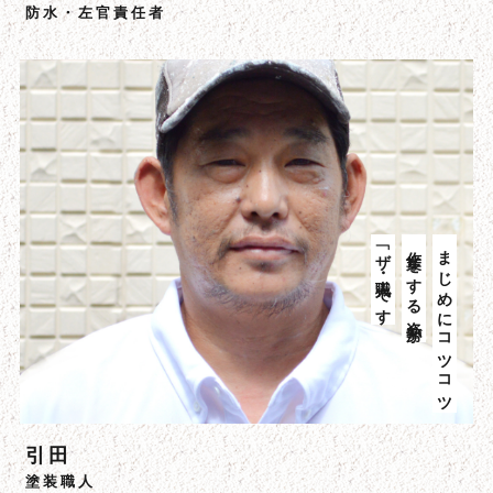
防水・左官責任者
「ザ・職人」です
作業をする姿勢が
まじめにコツコツ
引田
塗装職人