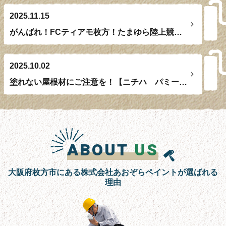
2025.11.15
がんばれ！FCティアモ枚方！たまゆら陸上競技場前に看板設置しました！
2025.10.02
塗れない屋根材にご注意を！【ニチハ パミール】【旧松下電工 レサス】【クボタ コロニアルNEO】
ABOUT
US
大阪府枚方市にある株式会社あおぞらペイントが選ばれる
理由