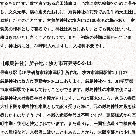
するものです。数学者である岩田清庸は、当地に病気療養のために滞在
し、文久元年、病の癒えたお礼に、須賀神社の前身である牛頭天王社に
奉納したとのことです。意賀美神社の境内には100本もの梅があり、意
賀美の梅林として有名です。神社は高台にあり、とても眺めはいいし、
梅はきれいだし言うことなしです。また、初詣の時期は賑わっていま
す。神社内には、24時間入れますし、入場料不要です。
【厳島神社】所在地：枚方市尊延寺5-9-11
最寄り駅【JR学研都市線津田駅】所在地：枚方市津田駅前1丁目27
厳島神社は枚方市尊延寺5-9-11にあります。厳島神社へは、JR学研都
市線津田駅で下車して行くことができます。厳島神社の本殿右側には、
厳島神社末社春日神社本殿があります。これは幕末のころ、奈良の春日
大社旧殿を厳島神社本殿として譲り受けた際に、元の厳島神社本殿を移
築したものだそうです。本殿の造築年代は不明ですが、建築様式から室
町中期～後期と推定されています。また造りは、一間社流造りで桧皮葺
きの屋根など、京都府に近いこともあることから、大阪南部とは少し異