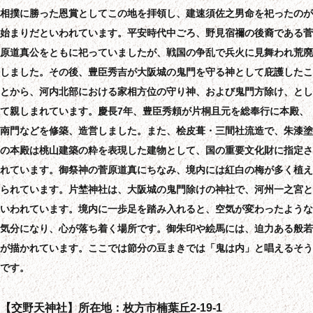
相撲に勝った恩賞としてこの地を拝領し、建速須佐之男命を祀ったのが
始まりだといわれています。平安時代中ごろ、野見宿禰の後裔である菅
原道真公をともに祀っていましたが、戦国の争乱で兵火に見舞われ荒廃
しました。その後、豊臣秀吉が大阪城の鬼門を守る神として庇護したこ
とから、河内北部における家相方位の守り神、および鬼門方除け、とし
て親しまれています。慶長7年、豊臣秀頼が片桐且元を総奉行に本殿、
南門などを修築、造営しました。また、桧皮葺・三間社流造で、朱漆塗
の本殿は桃山建築の粋を表現した建物として、国の重要文化財に指定さ
れています。御祭神の菅原道真にちなみ、境内には紅白の梅が多く植え
られています。片埜神社は、大阪城の鬼門除けの神社で、河州一之宮と
いわれています。境内に一歩足を踏み入れると、空気が変わったような
気分になり、心が落ち着く場所です。御朱印や絵馬には、迫力ある般若
が描かれています。ここでは節分の豆まきでは「鬼は内」と唱えるそう
です。
【交野天神社】所在地：枚方市楠葉丘2-19-1