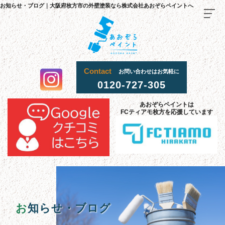
お知らせ・ブログ｜大阪府枚方市の外壁塗装なら株式会社あおぞらペイントへ
Contact
お問い合わせはお気軽に
0120-727-305
TOP
あおぞらペイントは
FCティアモ枚方を応援しています
料金
・
施
工
流
までの
れ
当社
選
理由
が
ばれる
施工
事
例
お客様
声
の
採用
情報
お
知らせ・ブログ