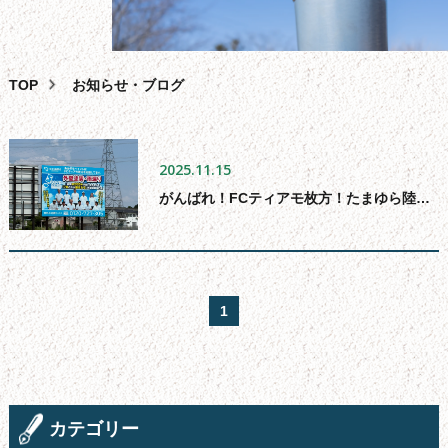
外壁塗装
屋根塗装・葺き替え・カバー工法
雨漏り・バルコニー・ベランダ防水工事
TOP
お知らせ・ブログ
その
他
サービス
助成
金
相談
2025.11.15
スタッフ
紹
介
がんばれ！FCティアモ枚方！たまゆら陸上競技場前に看板設置しました！
よくある
質
問
会
社
概要
1
問合せ
フォーム
サイ
ト
マップ
お
知
らせ・
ブログ
カテゴリー