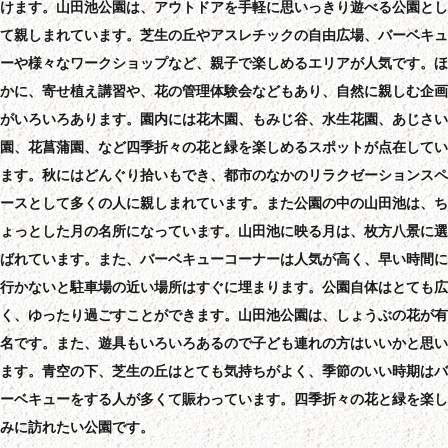
けます。山田池公園は、アウトドアを手軽に思いっきり遊べる公園とし
て親しまれています。芝生の丘やアスレチックの自由広場、バーベキュ
ーや様々なワークショップなど、親子で楽しめるエリアが人気です。ほ
かに、寄せ植え講習や、花の管理体験会などもあり、自然に親しむ企画
がいろいろあります。園内には花木園、もみじ谷、水生花園、あじさい
園、花菖蒲園、など四季折々の花と緑を楽しめるスポットが点在してい
ます。秋にはどんぐり拾いもでき、都市のなかのリラクゼーションスペ
ースとして多くの人に親しまれています。また公園の中の山田池は、ち
ょっとした月の名所になっています。山田池に映る月は、枚方八景に選
ばれています。また、バーベキューコーナーは人気が高く、早い時間に
行かないと駐車場の近い場所はすぐに埋まります。公園自体はとても広
く、ゆったり過ごすことができます。山田池公園は、しょうぶの花が有
名です。また、遊具もいろいろあるので子ども連れの方はいいかと思い
ます。青空の下、芝生の丘はとても気持ちがよく、季節のいい時期はバ
ーベキューをする人が多くて賑わっています。四季折々の花と緑を楽し
みに訪れたい公園です。