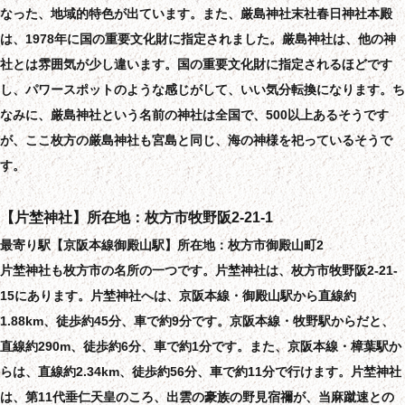
なった、地域的特色が出ています。また、厳島神社末社春日神社本殿
は、1978年に国の重要文化財に指定されました。厳島神社は、他の神
社とは雰囲気が少し違います。国の重要文化財に指定されるほどです
し、パワースポットのような感じがして、いい気分転換になります。ち
なみに、厳島神社という名前の神社は全国で、500以上あるそうです
が、ここ枚方の厳島神社も宮島と同じ、海の神様を祀っているそうで
す。
【片埜神社】所在地：枚方市牧野阪2-21-1
最寄り駅【京阪本線御殿山駅】所在地：枚方市御殿山町2
片埜神社も枚方市の名所の一つです。片埜神社は、枚方市牧野阪2-21-
15にあります。片埜神社へは、京阪本線・御殿山駅から直線約
1.88km、徒歩約45分、車で約9分です。京阪本線・牧野駅からだと、
直線約290m、徒歩約6分、車で約1分です。また、京阪本線・樟葉駅か
らは、直線約2.34km、徒歩約56分、車で約11分で行けます。片埜神社
は、第11代垂仁天皇のころ、出雲の豪族の野見宿禰が、当麻蹴速との