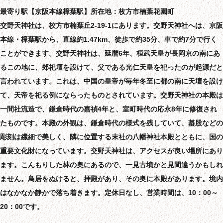
最寄り駅【京阪本線樟葉駅】所在地：枚方市楠葉花園町
交野天神社は、枚方市楠葉丘2-19-1にあります。交野天神社へは、京阪
本線・樟葉駅から、直線約1.47km、徒歩で約35分、車で約7分で行く
ことができます。交野天神社は、延暦6年、桓武天皇が長岡京の南にあ
るこの地に、郊祀壇を設けて、父である光仁天皇を祀ったのが起源だと
言われています。これは、中国の皇帝が毎年冬至に都の南に天壇を設け
て、天帝を祀る例にならったものとされています。交野天神社の本殿は
一間社流造で、鎌倉時代の嘉禎4年と、室町時代の応永8年に修復され
たものです。本殿の外観は、鎌倉時代の様式を残していて、蟇股などの
彫刻は繊細で美しく、隣に位置する末社の八幡神社本殿とともに、国の
重要文化財になっています。交野天神社は、アクセスが良い場所にあり
ます。こんもりした林の奥にあるので、一見古墳かと見間違うかもしれ
ません。鳥居をぬけると、拝殿があり、その奥に本殿があります。境内
はなかなか静かで落ち着きます。定休日なし、営業時間は、10：00～
20：00です。