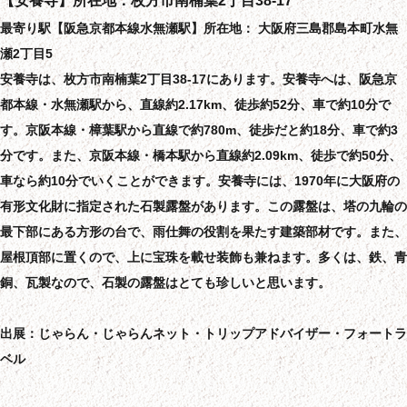
【安養寺】所在地：枚方市南楠葉2丁目38-17
最寄り駅【阪急京都本線水無瀬駅】所在地： 大阪府三島郡島本町水無
瀬2丁目5
安養寺は、枚方市南楠葉2丁目38-17にあります。安養寺へは、阪急京
都本線・水無瀬駅から、直線約2.17km、徒歩約52分、車で約10分で
す。京阪本線・樟葉駅から直線で約780m、徒歩だと約18分、車で約3
分です。また、京阪本線・橋本駅から直線約2.09km、徒歩で約50分、
車なら約10分でいくことができます。安養寺には、1970年に大阪府の
有形文化財に指定された石製露盤があります。この露盤は、塔の九輪の
最下部にある方形の台で、雨仕舞の役割を果たす建築部材です。また、
屋根頂部に置くので、上に宝珠を載せ装飾も兼ねます。多くは、鉄、青
銅、瓦製なので、石製の露盤はとても珍しいと思います。
出展：じゃらん・じゃらんネット・トリップアドバイザー・フォートラ
ベル