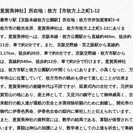
意賀美神社】所在地：枚方【市枚方上之町1-12
最寄り駅【京阪本線枚方公園駅】所在地：枚方市伊加賀東町3−8
枚方市の観光名所、意賀美神社は、枚方市枚方上之町1-12にありま
す。意賀美神社へは、京阪本線・枚方公園駅から直線約460m、徒歩約
11分、車で約2分です。また、京阪交野線・宮之阪駅から直線約
1.17km、徒歩約28分、車で約5分です。京阪交野線・枚方市駅から
は、直線約540m、徒歩約12分、車で約2分で行けます。意賀美神社
は、枚方市駅と枚方公園駅の中間くらいにあります。小高くなった、万
年寺山に位置していて、枚方市外の眺めも併せて楽しむことが出来ま
す。意賀美神社の創建年代は不詳ですが、延喜式内の古社です。元伊加
賀宮山の地にあり、産土神として、又淀川の鎮守として御神威高く、古
来航行の船人達が通航の安全と水害排除祈願のために創建し、開化帝の
御代に伊香色男命、伊香色女命の邸内に奉祀したと伝えられています。
また、意賀美神社の資料室には、数学の絵馬である、算額が保管されて
います。算額は神仏の加護により、数学者としての上達を祈念して奉納