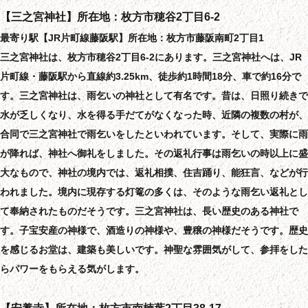
【三之宮神社】所在地：枚方市穂谷2丁目6-2
最寄り駅【JR片町線藤阪駅】所在地：枚方市藤阪南町2丁目1
三之宮神社は、枚方市穂谷2丁目6-2にあります。三之宮神社へは、JR
片町線・藤阪駅から直線約3.25km、徒歩約1時間18分、車で約16分で
す。三之宮神社は、雨乞いの神社として有名です。昔は、日照り続きで
水が乏しくなり、水を得る手だてがなくなった時、近隣の複数の村が、
合同で三之宮神社で雨乞いをしたといわれています。そして、実際に雨
が降れば、神社へ御礼をしました。その返礼行事は雨乞いの時以上に盛
大なもので、神社の境内では、返礼相撲、住吉踊り、能狂言、などが行
われました。境内に現存する灯篭の多くは、そのような雨乞い返礼とし
て奉納されたものだそうです。三之宮神社は、長い歴史のある神社で
す。子宝安産の神様で、酒造りの神様や、豊穣の神様だそうです。歴史
を感じるお堂は、建築も美しいです。神聖な雰囲気がして、参拝をした
らパワーをもらえる気がします。