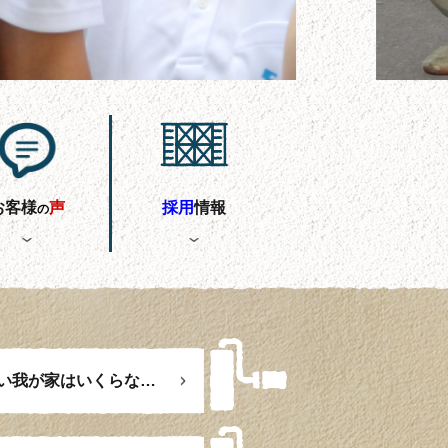
お客様
声
採用
情報
の
外壁塗装 コミコミ価格のチラシって… いったい我が家はいくらなん？？