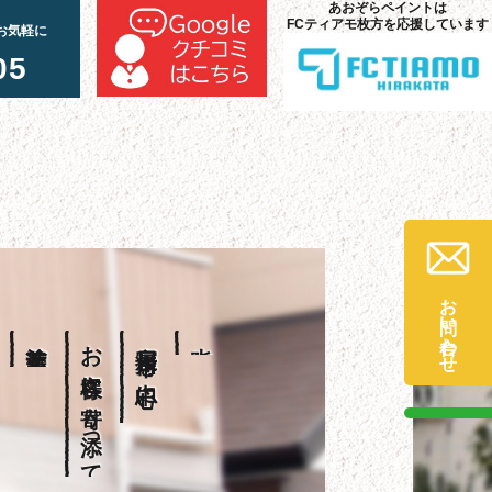
あおぞらペイントは
FCティアモ枚方を応援しています
お気軽に
05
お問い合わせ
塗装工事を
お客様に寄り添って
寝屋川市を中心に、
大阪府枚方市・交野市・