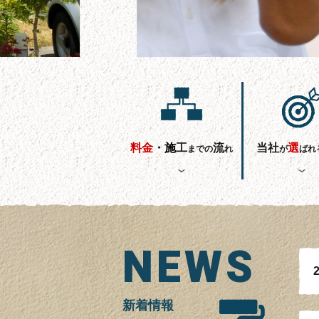
料金
・
施
工
流
当社
選
までの
れ
が
ばれ
NEWS
2
新着情報