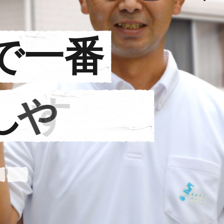
で
一
番
し
や
す
い
会
社