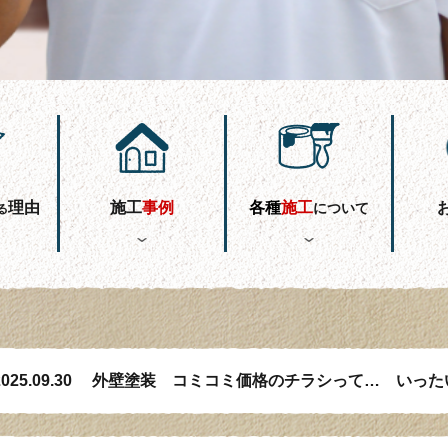
理由
施工
事
例
各
種
施工
について
る
025.09.30