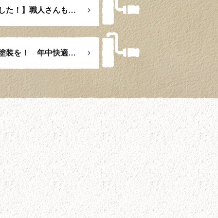
【あおぞらペイントの新しい職人の仲間が増えました！】職人さんも募集中です
暑すぎ！暑さ対策には遮熱塗料で屋根塗装・外壁塗装を！ 年中快適に過ごせます！