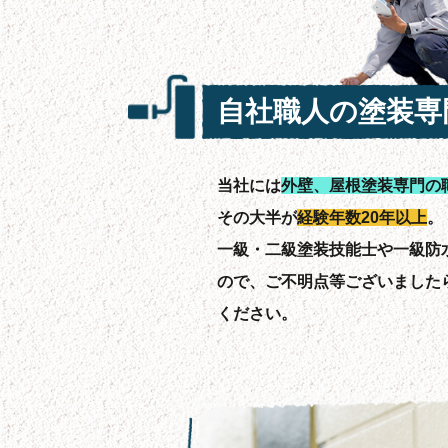
自社職人の塗装専
当社には
外壁、屋根塗装専門の
その大半が
経験年数20年以上
。
一級・二級塗装技能士や一級防
ので、ご不明点等ございました
ください。