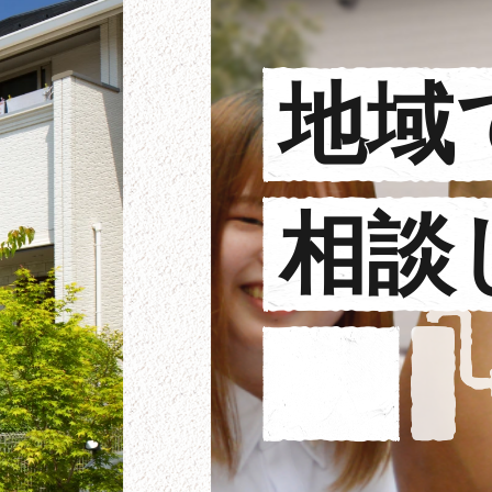
地
域
相
談
塗
装